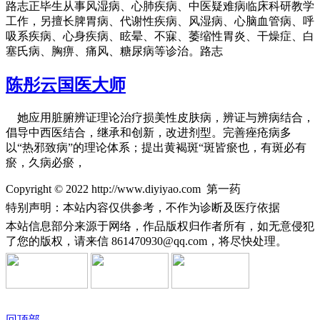
路志正毕生从事风湿病、心肺疾病、中医疑难病临床科研教学
工作，另擅长脾胃病、代谢性疾病、风湿病、心脑血管病、呼
吸系疾病、心身疾病、眩晕、不寐、萎缩性胃炎、干燥症、白
塞氏病、胸痹、痛风、糖尿病等诊治。路志
陈彤云国医大师
她应用脏腑辨证理论治疗损美性皮肤病，辨证与辨病结合，
倡导中西医结合，继承和创新，改进剂型。完善痤疮病多
以“热邪致病”的理论体系；提出黄褐斑“斑皆瘀也，有斑必有
瘀，久病必瘀，
Copyright © 2022 http://www.diyiyao.com 第一药
特别声明：本站内容仅供参考，不作为诊断及医疗依据
本站信息部分来源于网络，作品版权归作者所有，如无意侵犯
了您的版权，请来信
861470930@qq.com，将尽快处理。
回顶部