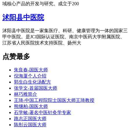
域核心产品的开发与研究。成立于200
沭阳县中医院
沭阳县中医院是一家集医疗、科研、健康管理为一体的国家三
甲中医院。是JCI国际认证医院、南京中医药大学附属医院、
江苏省人民医院技术支持医院、扬州大
点赞最多
朱良春-国医大师
倪海厦个人介绍
郭生白生化汤配方
张学文-首届国医大师
林巧稚简介
王琦-中国工程院院士国医大师王琦教授
熊继柏-国医大师
石学敏-著名中医针灸学专家
路志正国医大师
陈彤云国医大师