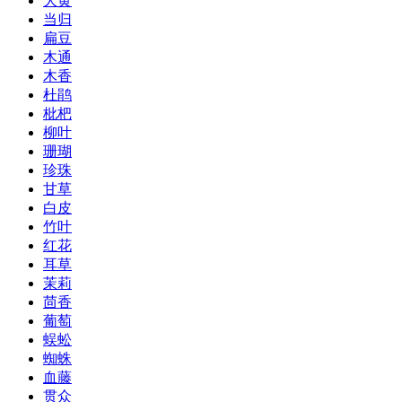
大黄
当归
扁豆
木通
木香
杜鹃
枇杷
柳叶
珊瑚
珍珠
甘草
白皮
竹叶
红花
耳草
茉莉
茴香
葡萄
蜈蚣
蜘蛛
血藤
贯众