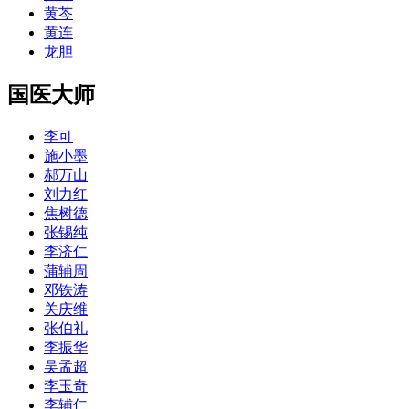
黄芩
黄连
龙胆
国医大师
李可
施小墨
郝万山
刘力红
焦树德
张锡纯
李济仁
蒲辅周
邓铁涛
关庆维
张伯礼
李振华
吴孟超
李玉奇
李辅仁