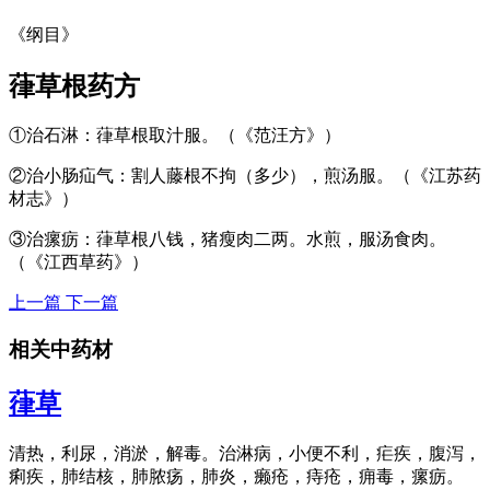
《纲目》
葎草根
药方
①治石淋：葎草根取汁服。（《范汪方》）
②治小肠疝气：割人藤根不拘（多少），煎汤服。（《江苏药
材志》）
③治瘰疬：葎草根八钱，猪瘦肉二两。水煎，服汤食肉。
（《江西草药》）
上一篇
下一篇
相关中药材
葎草
清热，利尿，消淤，解毒。治淋病，小便不利，疟疾，腹泻，
痢疾，肺结核，肺脓疡，肺炎，癞疮，痔疮，痈毒，瘰疬。