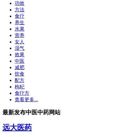
功效
方法
食疗
养生
水果
营养
女人
湿气
效果
中医
减肥
饮食
配方
枸杞
食疗方
查看更多...
最新发布中医中药网站
远大医药