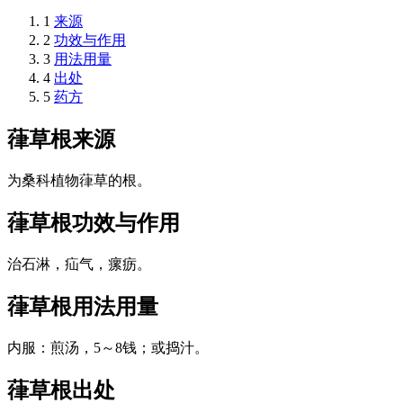
1
来源
2
功效与作用
3
用法用量
4
出处
5
药方
葎草根
来源
为桑科植物葎草的根。
葎草根
功效与作用
治石淋，疝气，瘰疬。
葎草根
用法用量
内服：煎汤，5～8钱；或捣汁。
葎草根
出处