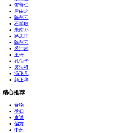
贺普仁
唐由之
陈彤云
石学敏
朱南孙
路志正
陈彤云
裘沛然
王琦
孔伯华
裘法祖
汤飞凡
颜正华
精心推荐
食物
孕妇
食谱
偏方
中药