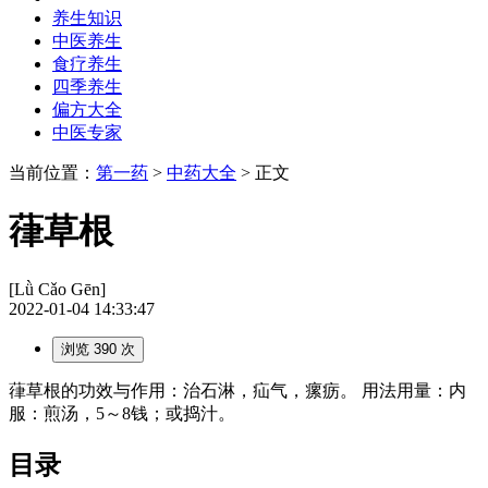
养生知识
中医养生
食疗养生
四季养生
偏方大全
中医专家
当前位置：
第一药
>
中药大全
> 正文
葎草根
[Lǜ Cǎo Gēn]
2022-01-04 14:33:47
浏览 390 次
葎草根的功效与作用：治石淋，疝气，瘰疬。 用法用量：内
服：煎汤，5～8钱；或捣汁。
目录