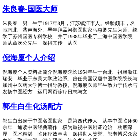
朱良春-国医大师
朱良春，男，生于1917年8月，江苏镇江市人。经验颇丰，名
驰南北，蜚声海外。早年拜孟河御医世家马惠卿先生为师。继
学于苏州国医专科学校，并于1938年毕业于上海中国医学院，
师从章次公先生，深得其传，从医
倪海厦个人介绍
倪海厦个人资料及简介倪海厦院长1954年生于台北，祖籍浙江
瑞安，毕业于东吴大学政治系。曾任美国汉唐中医学院院长与
加州中医药大学博士指导教授。倪海厦医师毕生致力于传承与
发扬中医经方，运用网页诊疗日志与文
郭生白生化汤配方
郭生白出身于中医名医世家，是第四代传人，从事中医临床60
余年，通读中医经典著作，极为重视中医辨证论治，功底深
厚，医术精湛，临床疗效卓著，颇得世人赞誉。郭老博采众家