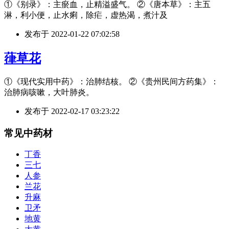
①《别录》：主瘀血，止精溢盛气。 ②《唐本草》：主五
淋，利小便，止水痢，除疟，虚热渴，煮汁及
发布于
2022-01-22 07:02:58
葎草花
①《现代实用中药》：治肺结核。 ②《贵州民间方药集》：
治肺病咳嗽，大叶肺炎。
发布于
2022-02-17 03:23:22
常见中药材
丁香
三七
人参
兰花
升麻
卫矛
地黄