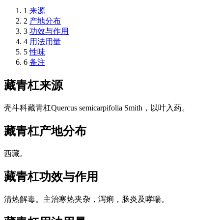
1
来源
2
产地分布
3
功效与作用
4
用法用量
5
性味
6
备注
藏青杠
来源
壳斗科藏青杠Quercus semicarpifolia Smith，以叶入药。
藏青杠
产地分布
西藏。
藏青杠
功效与作用
清热解毒。主治寒热夹杂，泻痢，肠炎及哮喘。