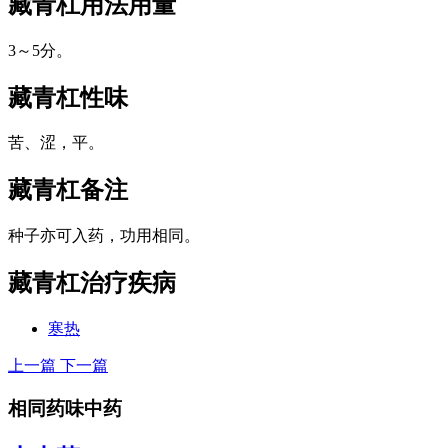
藏青杠
用法用量
3～5分。
藏青杠
性味
苦、涩，平。
藏青杠
备注
种子亦可入药，功用相同。
藏青杠
治疗疾病
寒热
上一篇
下一篇
相同药味中药