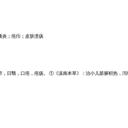
囊炎；疮疖；皮肤溃疡
，日翳，口疮，疮疡。 ①《滇南本草》：治小儿脏腑积热，泻