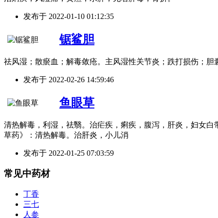
发布于
2022-01-10 01:12:35
锯鲨胆
祛风湿；散瘀血；解毒敛疮。主风湿性关节炎；跌打损伤；胆
发布于
2022-02-26 14:59:46
鱼眼草
清热解毒，利湿，祛翳。治疟疾，痢疾，腹泻，肝炎，妇女白带
草药》：清热解毒。治肝炎，小儿消
发布于
2022-01-25 07:03:59
常见中药材
丁香
三七
人参