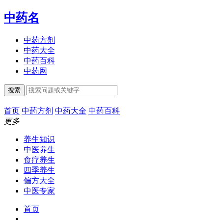
中药名
中药方剂
中药大全
中药百科
中药网
搜索
首页
中药方剂
中药大全
中药百科
更多
养生知识
中医养生
食疗养生
四季养生
偏方大全
中医专家
首页