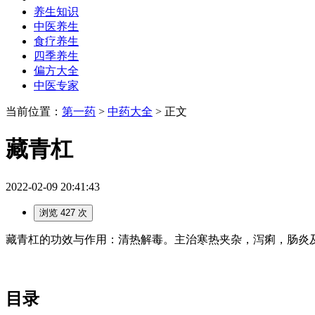
养生知识
中医养生
食疗养生
四季养生
偏方大全
中医专家
当前位置：
第一药
>
中药大全
> 正文
藏青杠
2022-02-09 20:41:43
浏览 427 次
藏青杠的功效与作用：清热解毒。主治寒热夹杂，泻痢，肠炎及
目录