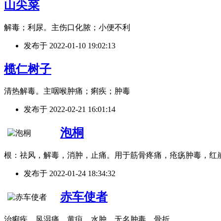
山尖菜
解毒；利尿。主伤口化脓；小便不利
发布于
2022-01-10 19:02:13
榄仁树子
清热解毒。主咽喉肿痛；痢疾；肿毒
发布于
2022-02-21 16:01:14
泡桐
根：祛风，解毒，消肿，止痛。用于筋骨疼痛，疮疡肿毒，红
发布于
2022-01-24 18:34:32
赤车使者
治痢疾，风湿痛，黄疸，水肿，无名肿毒，骨折。