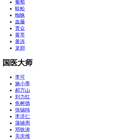
葡萄
蜈蚣
蜘蛛
血藤
贯众
黄芩
黄连
龙胆
国医大师
李可
施小墨
郝万山
刘力红
焦树德
张锡纯
李济仁
蒲辅周
邓铁涛
关庆维