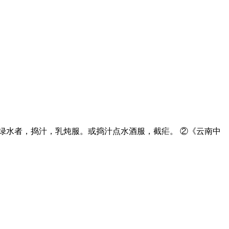
绿水者，捣汁，乳炖服。或捣汁点水酒服，截疟。 ②《云南中