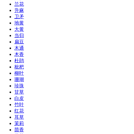
兰花
升麻
卫矛
地黄
大黄
当归
扁豆
木通
木香
杜鹃
枇杷
柳叶
珊瑚
珍珠
甘草
白皮
竹叶
红花
耳草
茉莉
茴香