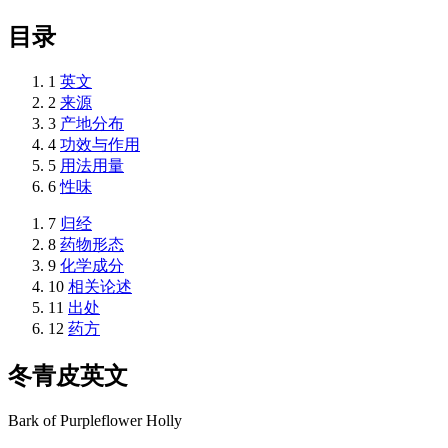
目录
1
英文
2
来源
3
产地分布
4
功效与作用
5
用法用量
6
性味
7
归经
8
药物形态
9
化学成分
10
相关论述
11
出处
12
药方
冬青皮
英文
Bark of Purpleflower Holly