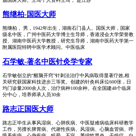
届国医大师。王琦个人资料王琦， 是江苏
熊继柏-国医大师
熊继柏， 男，1942年出生，湖南石门县人。国医大师，国家
级名中医，广州中医药大学博士生导师，香港浸会大学荣誉教
授、湖南中医药大学教授，研究生导师，湖南中医药大学第一
附属医院特聘中医学术顾问。中医临床
石学敏-著名中医针灸学专家
石学敏创立的“醒脑开窍”针刺法治疗中风病取得显著疗效,相
关研究获国家科技进步三等奖。创建的针灸科床位600张，日
均门诊量2000余人次，治疗病种100余种。在全国建48个临床
分中心，培养师承人员30余
路志正国医大师
路志正毕生从事风湿病、心肺疾病、中医疑难病临床科研教学
工作，另擅长脾胃病、代谢性疾病、风湿病、心脑血管病、呼
吸系疾病、心身疾病、眩晕、不寐、萎缩性胃炎、干燥症、白