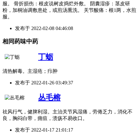
服。 骨折损伤：根皮说树皮捣烂外敷。 阴囊湿疹：茎皮研
粉，加桐油调敷患处，或煎汤熏洗。 关节酸痛：根1两，水煎
服。
发布于
2022-02-08 04:46:08
相同药味中药
丁蛎
清热解毒。主湿疮；疖肿
发布于
2022-01-26 03:49:37
丛毛榕
祛风行气，健脾利湿。主治关节风湿痛，劳倦乏力，消化不
良，胸闷白带，痈疽，溃疡不易收口。
发布于
2022-01-17 21:01:17