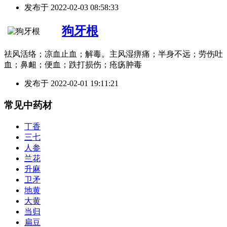
发布于
2022-02-03 08:58:33
狗牙根
祛风活络；凉血止血；解毒。主风湿痹痛；半身不远；劳伤吐
血；鼻衄；便血；跌打损伤；疮疡肿毒
发布于
2022-02-01 19:11:21
常见中药材
丁香
三七
人参
兰花
升麻
卫矛
地黄
大黄
当归
扁豆