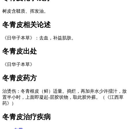
树皮含鞣质、挥发油。
冬青皮
相关论述
《日华子本草》：去血，补益肌肤。
冬青皮
出处
《日华子本草》
冬青皮
药方
治烫伤：冬青根皮（鲜）适量。捣烂，再加井水少许擂汁，放
置半小时，上面即凝起-层胶状物，取此胶外搽。（《江西草
药》）
冬青皮
治疗疾病