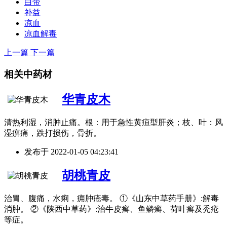
白带
补益
凉血
凉血解毒
上一篇
下一篇
相关中药材
华青皮木
清热利湿，消肿止痛。根：用于急性黄疸型肝炎；枝、叶：风
湿痹痛，跌打损伤，骨折。
发布于
2022-01-05 04:23:41
胡桃青皮
治胃、腹痛，水痢，痈肿疮毒。 ①《山东中草药手册》:解毒
消肿。 ②《陕西中草药》:治牛皮癣、鱼鳞癣、荷叶癣及秃疮
等症。