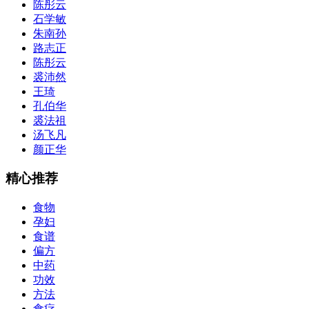
陈彤云
石学敏
朱南孙
路志正
陈彤云
裘沛然
王琦
孔伯华
裘法祖
汤飞凡
颜正华
精心推荐
食物
孕妇
食谱
偏方
中药
功效
方法
食疗