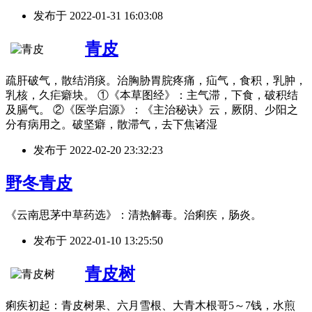
发布于
2022-01-31 16:03:08
青皮
疏肝破气，散结消痰。治胸胁胃脘疼痛，疝气，食积，乳肿，
乳核，久疟癖块。 ①《本草图经》：主气滞，下食，破积结
及膈气。 ②《医学启源》：《主治秘诀》云，厥阴、少阳之
分有病用之。破坚癖，散滞气，去下焦诸湿
发布于
2022-02-20 23:32:23
野冬青皮
《云南思茅中草药选》：清热解毒。治痢疾，肠炎。
发布于
2022-01-10 13:25:50
青皮树
痢疾初起：青皮树果、六月雪根、大青木根哥5～7钱，水煎