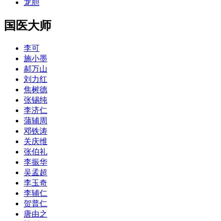
龙胆
国医大师
李可
施小墨
郝万山
刘力红
焦树德
张锡纯
李济仁
蒲辅周
邓铁涛
关庆维
张伯礼
李振华
吴孟超
李玉奇
李辅仁
贺普仁
唐由之