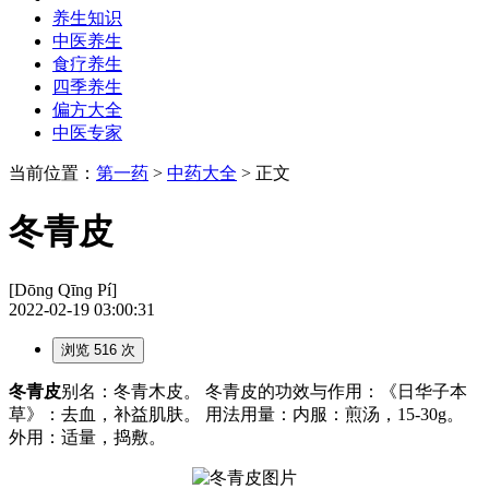
养生知识
中医养生
食疗养生
四季养生
偏方大全
中医专家
当前位置：
第一药
>
中药大全
> 正文
冬青皮
[Dōnɡ Qīnɡ Pí]
2022-02-19 03:00:31
浏览 516 次
冬青皮
别名：冬青木皮。 冬青皮的功效与作用：《日华子本
草》：去血，补益肌肤。 用法用量：内服：煎汤，15-30g。
外用：适量，捣敷。