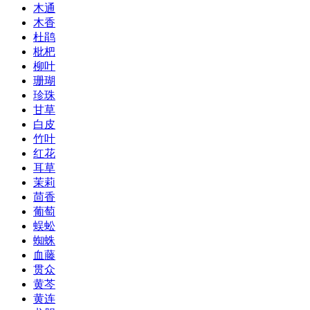
木通
木香
杜鹃
枇杷
柳叶
珊瑚
珍珠
甘草
白皮
竹叶
红花
耳草
茉莉
茴香
葡萄
蜈蚣
蜘蛛
血藤
贯众
黄芩
黄连