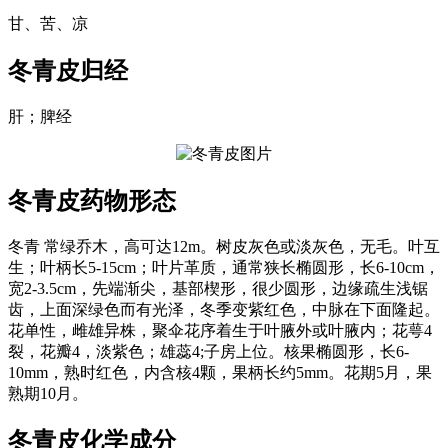
甘、苦、凉
冬青皮
归经
肝；脾经
冬青皮
药物形态
冬青 常绿乔木，高可达12m。树皮灰色或淡灰色，无毛。叶互
生；叶柄长5-15cm；叶片革质，通常狭长椭圆形，长6-10cm，
宽2-3.5cm，先端渐尖，基部楔形，很少圆形，边缘疏生浅锯
齿，上面深绿色而有光泽，冬季变紫红色，中脉在下面隆起。
花单性，雌雄异株，聚伞花序着生于叶腋外或叶腋内；花萼4
裂，花瓣4，淡紫色；雄蕊4;子房上位。核果椭圆形，长6-
10mm，熟时红色，内含核4颗，果柄长约5mm。花期5月，果
熟期10月。
冬青皮
化学成分