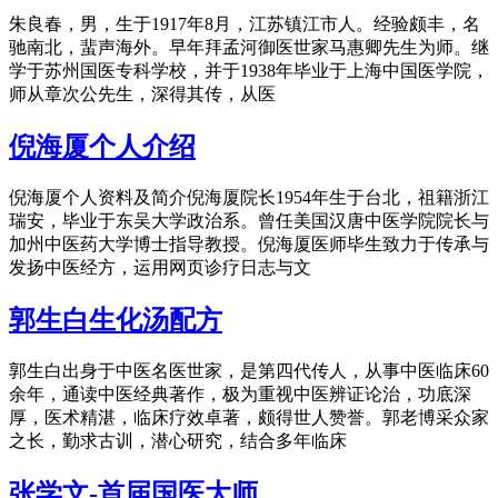
朱良春，男，生于1917年8月，江苏镇江市人。经验颇丰，名
驰南北，蜚声海外。早年拜孟河御医世家马惠卿先生为师。继
学于苏州国医专科学校，并于1938年毕业于上海中国医学院，
师从章次公先生，深得其传，从医
倪海厦个人介绍
倪海厦个人资料及简介倪海厦院长1954年生于台北，祖籍浙江
瑞安，毕业于东吴大学政治系。曾任美国汉唐中医学院院长与
加州中医药大学博士指导教授。倪海厦医师毕生致力于传承与
发扬中医经方，运用网页诊疗日志与文
郭生白生化汤配方
郭生白出身于中医名医世家，是第四代传人，从事中医临床60
余年，通读中医经典著作，极为重视中医辨证论治，功底深
厚，医术精湛，临床疗效卓著，颇得世人赞誉。郭老博采众家
之长，勤求古训，潜心研究，结合多年临床
张学文-首届国医大师