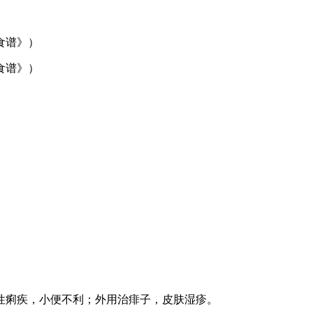
食谱》）
食谱》）
性痢疾，小便不利；外用治痱子，皮肤湿疹。