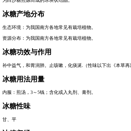
为白沙糖煎炼而成的冰块状结晶。
冰糖
产地分布
生态环境：为我国南方各地常见有栽培植物。
资源分布：为我国南方各地常见有栽培植物。
冰糖
功效与作用
补中益气，和胃润肺。止咳嗽，化痰涎.（性味以下出《本草再
冰糖
用法用量
内服：煎汤，3～5钱；含化或入丸剂、膏剂。
冰糖
性味
甘、平