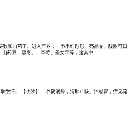
要数和山药了。进入严冬，一串串红彤彤、亮晶晶、酸甜可口
、山药豆、黑枣、、草莓、圣女果等，这其中
，取微汗。 【功效】 养阴润燥，清肺止咳。治感冒，症见流