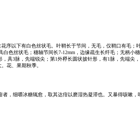
，秆在花序以下有白色丝状毛。叶鞘长于节间，无毛，仅鞘口有毛；
主轴具白色丝状毛；穗轴节间长7-12mm，边缘疏生长纤毛；无柄小穗
形，具3脉，先端锐尖；第1外稃长圆状披针形，有1脉，先端尖，
大。花、果期秋季。
口疳者，细嚼冰糖辄愈，取其达疳以磨湿热凝滞也。又暴得咳嗽，