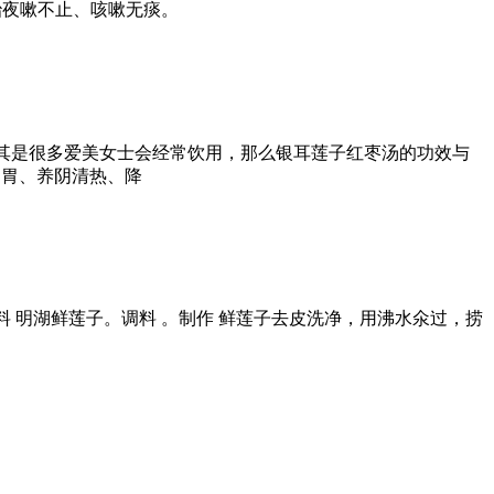
。治夜嗽不止、咳嗽无痰。
其是很多爱美女士会经常饮用，那么银耳莲子红枣汤的功效与
健胃、养阴清热、降
 明湖鲜莲子。调料 。制作 鲜莲子去皮洗净，用沸水氽过，捞