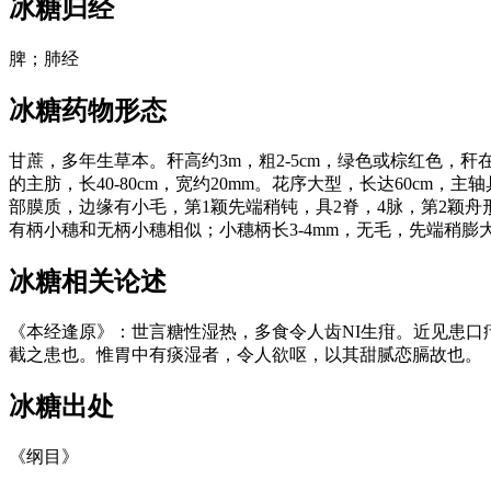
冰糖
归经
脾；肺经
冰糖
药物形态
甘蔗，多年生草本。秆高约3m，粗2-5cm，绿色或棕红色
的主肪，长40-80cm，宽约20mm。花序大型，长达60cm，
部膜质，边缘有小毛，第1颖先端稍钝，具2脊，4脉，第2颖舟
有柄小穗和无柄小穗相似；小穗柄长3-4mm，无毛，先端稍膨
冰糖
相关论述
《本经逢原》：世言糖性湿热，多食令人齿NI生疳。近见患
截之患也。惟胃中有痰湿者，令人欲呕，以其甜腻恋膈故也。
冰糖
出处
《纲目》