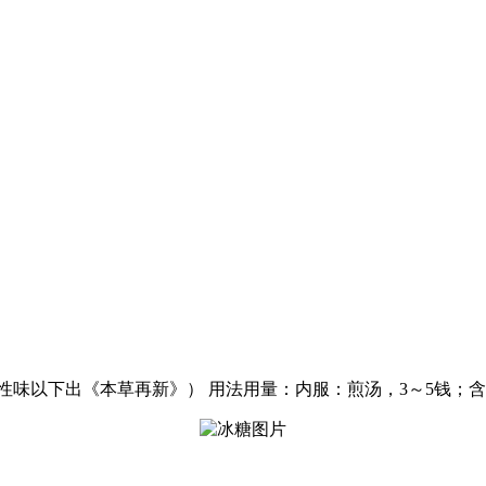
性味以下出《本草再新》） 用法用量：内服：煎汤，3～5钱；