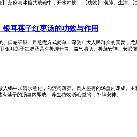
【用法】 芝麻与冰糖共放碗中，开水冲饮。 【功效】 润肺、生津
，银耳莲子红枣汤的功效与作用
美、口感细腻，且熬煮方式简单，深受广大人民群众的喜爱，尤
作用 银耳莲子红枣汤具有补脾开胃、益气清肠、补脑安神、安眠
放人锅中加清水熬化，勾淀粉薄芡。倒入盛有的汤盘内即成。主料
盛有莲子的汤盘内即成。养生功效 养心益肾，补脾安神。