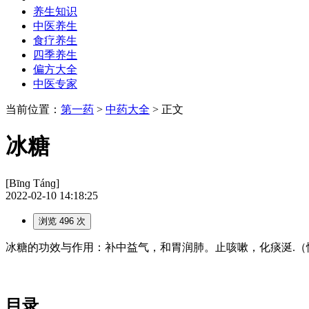
养生知识
中医养生
食疗养生
四季养生
偏方大全
中医专家
当前位置：
第一药
>
中药大全
> 正文
冰糖
[Bīnɡ Tánɡ]
2022-02-10 14:18:25
浏览 496 次
冰糖的功效与作用：补中益气，和胃润肺。止咳嗽，化痰涎.（
目录