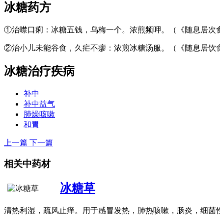
冰糖
药方
①治噤口痢：冰糖五钱，乌梅一个。浓煎频呷。（《随息居次
②治小儿未能谷食，久疟不瘳：浓煎冰糖汤服。（《随息居饮
冰糖
治疗疾病
补中
补中益气
肺燥咳嗽
和胃
上一篇
下一篇
相关中药材
冰糖草
清热利湿，疏风止痒。用于感冒发热，肺热咳嗽，肠炎，细菌