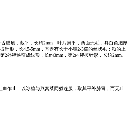
叶舌膜质，截平，长约2mm；叶片扁平，两面无毛，具白色肥厚
披针形，长4.5-5mm，基盘有长于小穗2-3倍的丝状毛；颖的上
第2外稃狭窄成线形，长约3mm，第2内稃披针形，长约2mm。
吐血乍止，以冰糖与燕窝菜同煮连服，取其平补肺胃，而无止