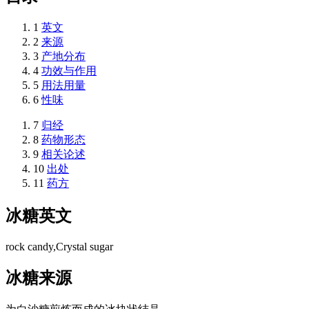
1
英文
2
来源
3
产地分布
4
功效与作用
5
用法用量
6
性味
7
归经
8
药物形态
9
相关论述
10
出处
11
药方
冰糖
英文
rock candy,Crystal sugar
冰糖
来源