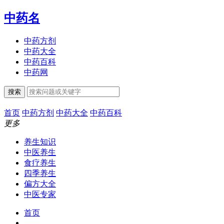
中药名
中药方剂
中药大全
中药百科
中药网
搜索
首页
中药方剂
中药大全
中药百科
更多
养生知识
中医养生
食疗养生
四季养生
偏方大全
中医专家
首页