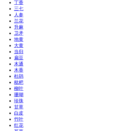
丁香
三七
人参
兰花
升麻
卫矛
地黄
大黄
当归
扁豆
木通
木香
杜鹃
枇杷
柳叶
珊瑚
珍珠
甘草
白皮
竹叶
红花