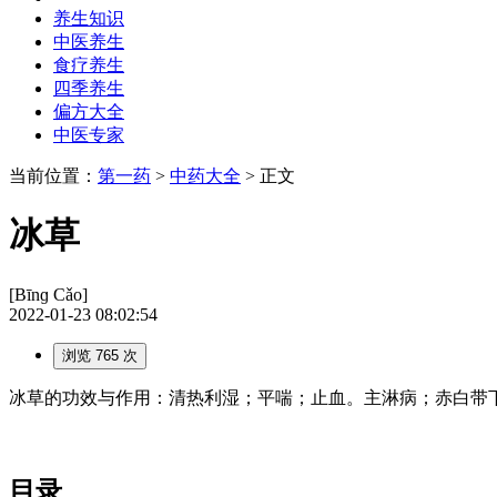
养生知识
中医养生
食疗养生
四季养生
偏方大全
中医专家
当前位置：
第一药
>
中药大全
> 正文
冰草
[Bīnɡ Cǎo]
2022-01-23 08:02:54
浏览 765 次
冰草的功效与作用：清热利湿；平喘；止血。主淋病；赤白带下；
目录