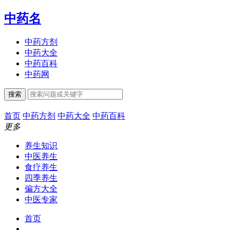
中药名
中药方剂
中药大全
中药百科
中药网
搜索
首页
中药方剂
中药大全
中药百科
更多
养生知识
中医养生
食疗养生
四季养生
偏方大全
中医专家
首页