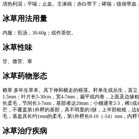
清热利湿；平喘；止血。主淋病；赤白带下；哮喘；咳痰带血
冰草
用法用量
内服：煎汤，30-60g；或作茶饮。
冰草
性味
甘、微苦、寒
冰草
药物形态
赖草 多年生草本。具下伸和横走的根茎。秆单生或丛生，直立，高
1.5mm；叶片长5-30cm，宽4-7mm，扁平或内卷，上面及
长柔毛，节间长3-7mm，基部者达20mm；小穗通常2-3，稀1或
芒，不覆盖第1外稃的基部，具不明显的3脉，上半部粗糙，边缘
毛，基盘具长约1mm的柔毛，第1外稃长8-10（-14）mm，内
冰草
治疗疾病