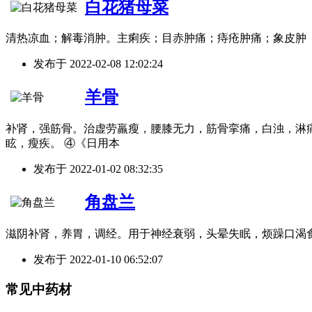
白花猪母菜
清热凉血；解毒消肿。主痢疾；目赤肿痛；痔疮肿痛；象皮肿
发布于
2022-02-08 12:02:24
羊骨
补肾，强筋骨。治虚劳羸瘦，腰膝无力，筋骨挛痛，白浊，淋痛
眩，瘦疾。 ④《日用本
发布于
2022-01-02 08:32:35
角盘兰
滋阴补肾，养胃，调经。用于神经衰弱，头晕失眠，烦躁口渴
发布于
2022-01-10 06:52:07
常见中药材