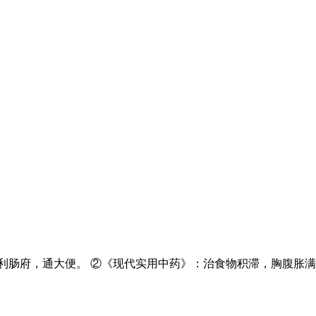
利肠府，通大便。 ②《现代实用中药》：治食物积滞，胸腹胀