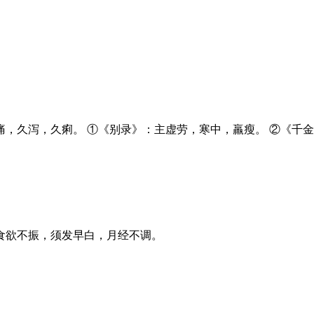
，久泻，久痢。 ①《别录》：主虚劳，寒中，羸瘦。 ②《千金
食欲不振，须发早白，月经不调。