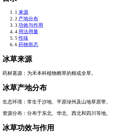
1
来源
2
产地分布
3
功效与作用
4
用法用量
5
性味
6
药物形态
冰草
来源
药材基源：为禾本科植物赖草的根或全草。
冰草
产地分布
生态环境：常生于沙地、平原绿州及山地草原带。
资源分布：分布于东北、华北、西北和四川等地。
冰草
功效与作用