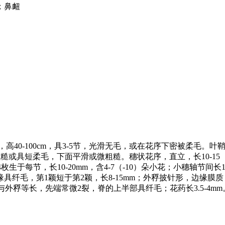
；鼻衄
40-100cm，具3-5节，光滑无毛，或在花序下密被柔毛。
边缘粗糙或具短柔毛，下面平滑或微粗糙。穗状花序，直立，长10-15（
4枚生于每节，长10-20mm，含4-7（-10）朵小花；小穗轴节
具纤毛，第1颖短于第2颖，长8-15mm；外稃披针形，边缘膜质
稃与外稃等长，先端常微2裂，脊的上半部具纤毛；花药长3.5-4mm