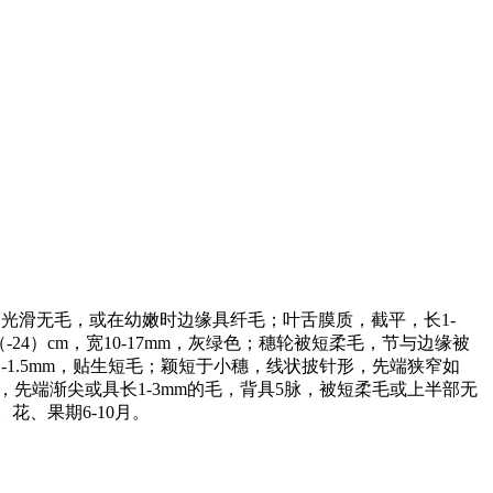
叶鞘光滑无毛，或在幼嫩时边缘具纤毛；叶舌膜质，截平，长1-
-24）cm，宽10-17mm，灰绿色；穗轮被短柔毛，节与边缘被
间长1-1.5mm，贴生短毛；颖短于小穗，线状披针形，先端狭窄如
，先端渐尖或具长1-3mm的毛，背具5脉，被短柔毛或上半部无
。花、果期6-10月。