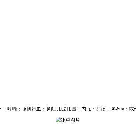
哮喘；咳痰带血；鼻衄 用法用量：内服：煎汤，30-60g；或