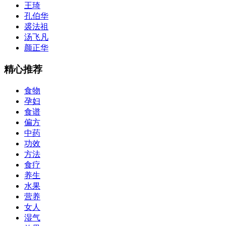
王琦
孔伯华
裘法祖
汤飞凡
颜正华
精心推荐
食物
孕妇
食谱
偏方
中药
功效
方法
食疗
养生
水果
营养
女人
湿气