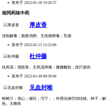
发布于
2022-01-18 19:26:37
相同药味中药
厚皮香
清热解毒；散瘀消肿。主疮痈肿毒；乳痈
发布于
2022-02-15 12:52:06
杜仲藤
祛风湿；强筋骨。主风湿痹痛；腰膝酸软；跌打损伤
发布于
2022-01-30 00:39:46
见血封喉
鲜树汁；强心；催吐；泻下；；外用治淋巴结结核。种子：解
热。主痢疾