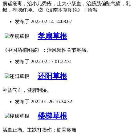
疬诸疮毒，治小儿秃疮，止大小肠血，治膀胱偏坠气痛，乳
蛾，痄腮红肿。 ②《滇南本草图说》：治温
发布于
2022-02-14 14:08:07
孝扇草根
《中国药植图鉴》：治风湿性关节疼痛。
发布于
2022-02-17 01:22:31
还阳草根
补益气血，健脾利湿。
发布于
2022-01-26 16:34:32
楼梯草根
活血止痛。主跌打损伤；筋骨疼痛