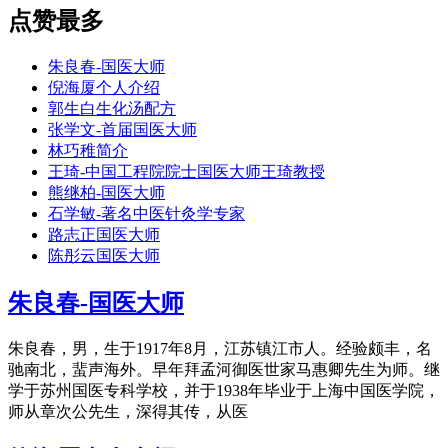
点赞最多
朱良春-国医大师
倪海厦个人介绍
郭生白生化汤配方
张学文-首届国医大师
林巧稚简介
王琦-中国工程院院士国医大师王琦教授
熊继柏-国医大师
石学敏-著名中医针灸学专家
路志正国医大师
陈彤云国医大师
朱良春-国医大师
朱良春，男，生于1917年8月，江苏镇江市人。经验颇丰，名
驰南北，蜚声海外。早年拜孟河御医世家马惠卿先生为师。继
学于苏州国医专科学校，并于1938年毕业于上海中国医学院，
师从章次公先生，深得其传，从医