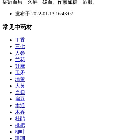
症癖血瘕，久疟，破血。作煎如糖，酒服。
发布于
2022-01-13 16:43:07
常见中药材
丁香
三七
人参
兰花
升麻
卫矛
地黄
大黄
当归
扁豆
木通
木香
杜鹃
枇杷
柳叶
珊瑚