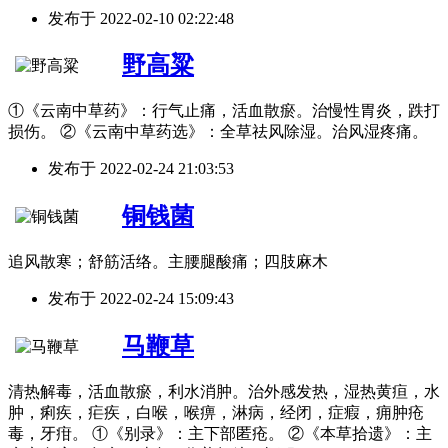
发布于
2022-02-10 02:22:48
野高粱
①《云南中草药》：行气止痛，活血散瘀。治慢性胃炎，跌打
损伤。 ②《云南中草药选》：全草祛风除湿。治风湿疼痛。
发布于
2022-02-24 21:03:53
铜钱菌
追风散寒；舒筋活络。主腰腿酸痛；四肢麻木
发布于
2022-02-24 15:09:43
马鞭草
清热解毒，活血散瘀，利水消肿。治外感发热，湿热黄疸，水
肿，痢疾，疟疾，白喉，喉痹，淋病，经闭，症瘕，痈肿疮
毒，牙疳。 ①《别录》：主下部匿疮。 ②《本草拾遗》：主