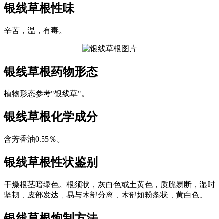
银线草根
性味
辛苦，温，有毒。
银线草根
药物形态
植物形态参考"银线草"。
银线草根
化学成分
含芳香油0.55％。
银线草根
性状鉴别
干燥根茎暗绿色。根须状，灰白色或土黄色，质脆易断，湿时
坚韧，皮部发达，易与木部分离，木部如粉条状，黄白色。
银线草根
炮制方法