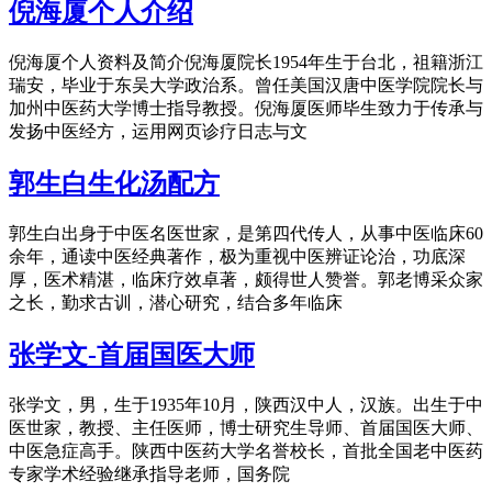
倪海厦个人介绍
倪海厦个人资料及简介倪海厦院长1954年生于台北，祖籍浙江
瑞安，毕业于东吴大学政治系。曾任美国汉唐中医学院院长与
加州中医药大学博士指导教授。倪海厦医师毕生致力于传承与
发扬中医经方，运用网页诊疗日志与文
郭生白生化汤配方
郭生白出身于中医名医世家，是第四代传人，从事中医临床60
余年，通读中医经典著作，极为重视中医辨证论治，功底深
厚，医术精湛，临床疗效卓著，颇得世人赞誉。郭老博采众家
之长，勤求古训，潜心研究，结合多年临床
张学文-首届国医大师
张学文，男，生于1935年10月，陕西汉中人，汉族。出生于中
医世家，教授、主任医师，博士研究生导师、首届国医大师、
中医急症高手。陕西中医药大学名誉校长，首批全国老中医药
专家学术经验继承指导老师，国务院