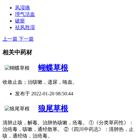
风湿痛
理气活血
破瘀
祛风胜湿
上一篇
下一篇
相关中药材
蝴蝶草根
收敛止血；治咳嗽，遗尿，咯血。
发布于
2022-01-20 08:50:44
狼尾草根
清肺止咳，解毒。治肺热咳嗽，疮毒。 ①《分类草药性》：
治疮毒，咳嗽，通经散寒。 ②《四川中药志》：清肺热，止
咳，通经络，治疮毒。