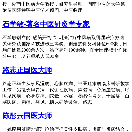
授、湖南中医药大学教授，研究生导师，湖南中医药大学第一
附属医院特聘中医学术顾问。中医临床
石学敏-著名中医针灸学专家
石学敏创立的“醒脑开窍”针刺法治疗中风病取得显著疗效,相
关研究获国家科技进步三等奖。创建的针灸科床位600张，日
均门诊量2000余人次，治疗病种100余种。在全国建48个临床
分中心，培养师承人员30余
路志正国医大师
路志正毕生从事风湿病、心肺疾病、中医疑难病临床科研教学
工作，另擅长脾胃病、代谢性疾病、风湿病、心脑血管病、呼
吸系疾病、心身疾病、眩晕、不寐、萎缩性胃炎、干燥症、白
塞氏病、胸痹、痛风、糖尿病等诊治。路志
陈彤云国医大师
她应用脏腑辨证理论治疗损美性皮肤病，辨证与辨病结合，