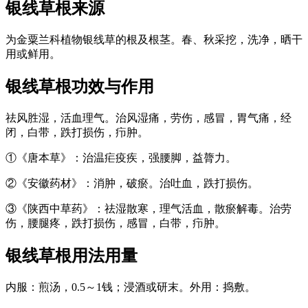
银线草根
来源
为金粟兰科植物银线草的根及根茎。春、秋采挖，洗净，晒干
用或鲜用。
银线草根
功效与作用
祛风胜湿，活血理气。治风湿痛，劳伤，感冒，胃气痛，经
闭，白带，跌打损伤，疖肿。
①《唐本草》：治温疟疫疾，强腰脚，益膂力。
②《安徽药材》：消肿，破瘀。治吐血，跌打损伤。
③《陕西中草药》：祛湿散寒，理气活血，散瘀解毒。治劳
伤，腰腿疼，跌打损伤，感冒，白带，疖肿。
银线草根
用法用量
内服：煎汤，0.5～1钱；浸酒或研末。外用：捣敷。