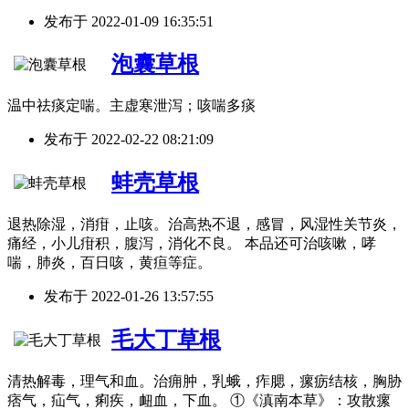
发布于
2022-01-09 16:35:51
泡囊草根
温中祛痰定喘。主虚寒泄泻；咳喘多痰
发布于
2022-02-22 08:21:09
蚌壳草根
退热除湿，消疳，止咳。治高热不退，感冒，风湿性关节炎，
痛经，小儿疳积，腹泻，消化不良。 本品还可治咳嗽，哮
喘，肺炎，百日咳，黄疸等症。
发布于
2022-01-26 13:57:55
毛大丁草根
清热解毒，理气和血。治痈肿，乳蛾，痄腮，瘰疬结核，胸胁
痞气，疝气，痢疾，衄血，下血。 ①《滇南本草》：攻散瘰