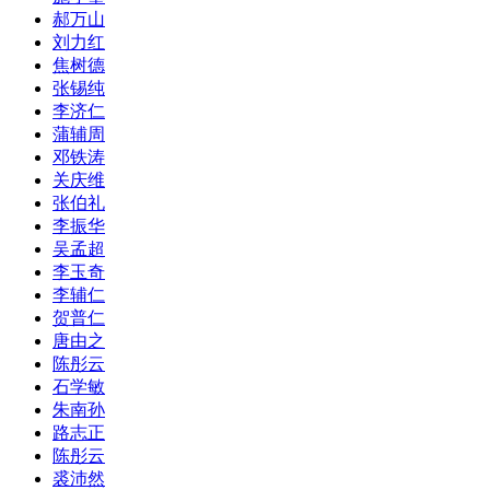
郝万山
刘力红
焦树德
张锡纯
李济仁
蒲辅周
邓铁涛
关庆维
张伯礼
李振华
吴孟超
李玉奇
李辅仁
贺普仁
唐由之
陈彤云
石学敏
朱南孙
路志正
陈彤云
裘沛然