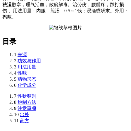
祛湿散寒，理气活血，散瘀解毒。治劳伤，腰腿疼，跌打损
伤， 用法用量：内服：煎汤，0.5～1钱；浸酒或研末。外用：
捣敷。
目录
1
来源
2
功效与作用
3
用法用量
4
性味
5
药物形态
6
化学成分
7
性状鉴别
8
炮制方法
9
注意事项
10
出处
11
药方