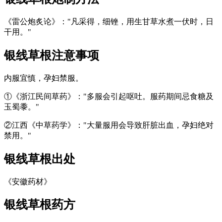
《雷公炮炙论》："凡采得，细锉，用生甘草水煮一伏时，日
干用。"
银线草根
注意事项
内服宜慎，孕妇禁服。
①《浙江民间草药》："多服会引起呕吐。服药期间忌食糖及
玉蜀黍。"
②江西《中草药学》："大量服用会导致肝脏出血，孕妇绝对
禁用。"
银线草根
出处
《安徽药材》
银线草根
药方