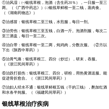
①治风湿：㈠银线草根，泡酒（含生药20％），一日服一至三
两。（《广西中药志》）㈡银线草鲜根一至二钱，蒸肉食。
（《湖南药物志》）
②治感冒：银线草根二至三钱，水煎服，每日一剂。
③治劳伤：银线草根三至五钱，白酒一斤。泡酒剂服，每次二
至三酒盅，每日一至二次。
④治白带：银线草根一至二两，炖鸡肉，分数次服。（②方以
下出《陕西中草药》）
⑤治胃气痛：银线草根三、四分（炒过），研末，吞服。
（《浙江民间草药》）
⑥治跌打损伤：银线草根三、四分，研粉，用热黄酒送服。能
促进骨折愈合。（《浙江民间草药》）
⑦治妇人经水不通：银线草鲜根五钱（干的三钱），酌加红酒
和水各半炖服。（《福建民间草药》）
银线草根
治疗疾病