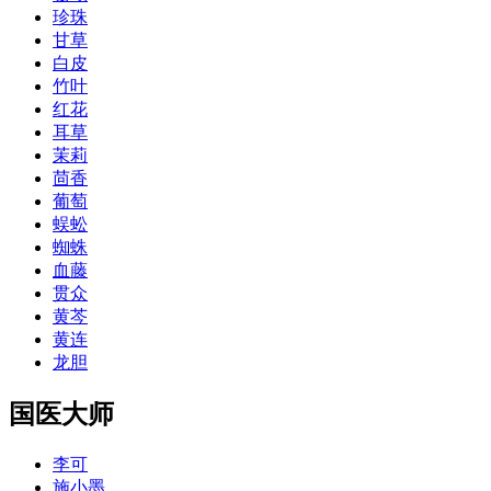
珍珠
甘草
白皮
竹叶
红花
耳草
茉莉
茴香
葡萄
蜈蚣
蜘蛛
血藤
贯众
黄芩
黄连
龙胆
国医大师
李可
施小墨