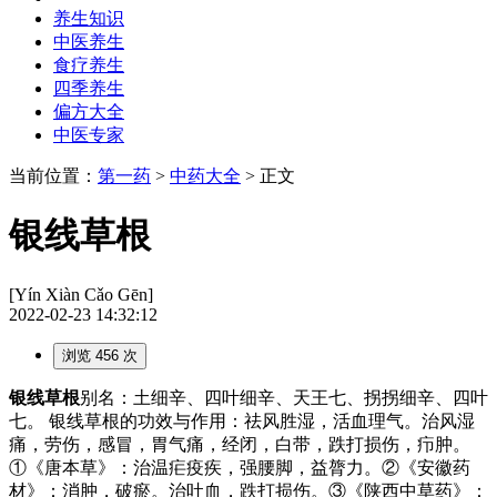
养生知识
中医养生
食疗养生
四季养生
偏方大全
中医专家
当前位置：
第一药
>
中药大全
> 正文
银线草根
[Yín Xiàn Cǎo Gēn]
2022-02-23 14:32:12
浏览 456 次
银线草根
别名：土细辛、四叶细辛、天王七、拐拐细辛、四叶
七。 银线草根的功效与作用：祛风胜湿，活血理气。治风湿
痛，劳伤，感冒，胃气痛，经闭，白带，跌打损伤，疖肿。
①《唐本草》：治温疟疫疾，强腰脚，益膂力。②《安徽药
材》：消肿，破瘀。治吐血，跌打损伤。③《陕西中草药》：