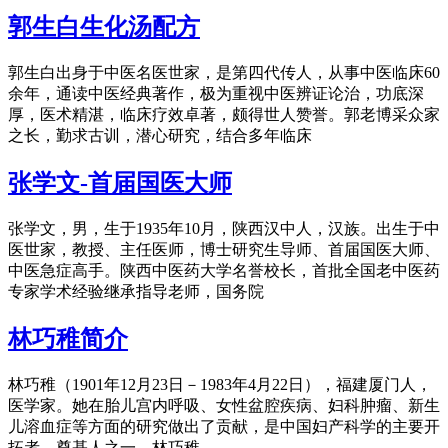
郭生白生化汤配方
郭生白出身于中医名医世家，是第四代传人，从事中医临床60
余年，通读中医经典著作，极为重视中医辨证论治，功底深
厚，医术精湛，临床疗效卓著，颇得世人赞誉。郭老博采众家
之长，勤求古训，潜心研究，结合多年临床
张学文-首届国医大师
张学文，男，生于1935年10月，陕西汉中人，汉族。出生于中
医世家，教授、主任医师，博士研究生导师、首届国医大师、
中医急症高手。陕西中医药大学名誉校长，首批全国老中医药
专家学术经验继承指导老师，国务院
林巧稚简介
林巧稚（1901年12月23日－1983年4月22日），福建厦门人，
医学家。她在胎儿宫内呼吸、女性盆腔疾病、妇科肿瘤、新生
儿溶血症等方面的研究做出了贡献，是中国妇产科学的主要开
拓者、奠基人之一。林巧稚