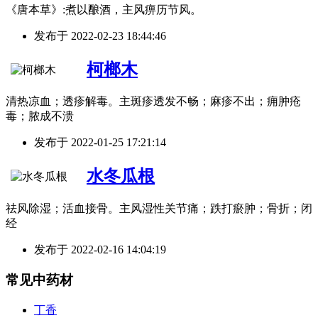
《唐本草》:煮以酿酒，主风痹历节风。
发布于
2022-02-23 18:44:46
柯榔木
清热凉血；透疹解毒。主斑疹透发不畅；麻疹不出；痈肿疮
毒；脓成不溃
发布于
2022-01-25 17:21:14
水冬瓜根
祛风除湿；活血接骨。主风湿性关节痛；跌打瘀肿；骨折；闭
经
发布于
2022-02-16 14:04:19
常见中药材
丁香