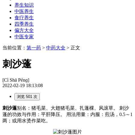
养生知识
中医养生
食疗养生
四季养生
偏方大全
中医专家
当前位置：
第一药
>
中药大全
> 正文
刺沙蓬
[Cì Shā Pénɡ]
2022-02-19 18:13:08
浏览 501 次
刺沙蓬
别名：猪毛菜、大翅猪毛菜、扎蓬棵、风滚草。 刺沙
蓬的功效与作用：平肝降压。 用法用量：内服：煎汤，0.5～1
两；或用水烫作菜吃。