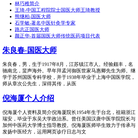
林巧稚简介
王琦-中国工程院院士国医大师王琦教授
熊继柏-国医大师
石学敏-著名中医针灸学专家
路志正国医大师
颜正华-首届国医大师传统医药项目代表
朱良春-国医大师
朱良春，男，生于1917年8月，江苏镇江市人。经验颇丰，名
驰南北，蜚声海外。早年拜孟河御医世家马惠卿先生为师。继
学于苏州国医专科学校，并于1938年毕业于上海中国医学院，
师从章次公先生，深得其传，从医
倪海厦个人介绍
倪海厦个人资料及简介倪海厦院长1954年生于台北，祖籍浙江
瑞安，毕业于东吴大学政治系。曾任美国汉唐中医学院院长与
加州中医药大学博士指导教授。倪海厦医师毕生致力于传承与
发扬中医经方，运用网页诊疗日志与文