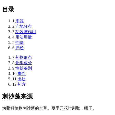
目录
1
来源
2
产地分布
3
功效与作用
4
用法用量
5
性味
6
归经
7
药物形态
8
化学成分
9
性状鉴别
10
毒性
11
出处
12
药方
刺沙蓬
来源
为藜科植物刺沙蓬的全草。夏季开花时割取，晒干。