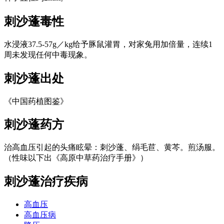
刺沙蓬
毒性
水浸液37.5-57g／kg给予豚鼠灌胃，对家兔用加倍量，连续1
周未发现任何中毒现象。
刺沙蓬
出处
《中国药植图鉴》
刺沙蓬
药方
治高血压引起的头痛眩晕：刺沙蓬、绢毛苣、黄芩。煎汤服。
（性味以下出《高原中草药治疗手册》）
刺沙蓬
治疗疾病
高血压
高血压病