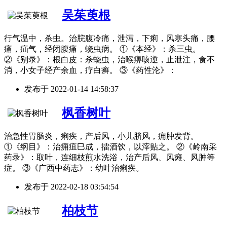
吴茱萸根
行气温中，杀虫。治脘腹冷痛，泄泻，下痢，风寒头痛，腰
痛，疝气，经闭腹痛，蛲虫病。 ①《本经》：杀三虫。
②《别录》：根白皮：杀蛲虫，治喉痹咳逆，止泄注，食不
消，小女子经产余血，疗白癣。 ③《药性沦》：
发布于
2022-01-14 14:58:37
枫香树叶
治急性胃肠炎，痢疾，产后风，小儿脐风，痈肿发背。
①《纲目》：治痈疽巳成，擂酒饮，以滓贴之。 ②《岭南采
药录》：取叶，连细枝煎水洗浴，治产后风、风瘫、风肿等
症。 ③《广西中药志》：幼叶治痢疾。
发布于
2022-02-18 03:54:54
柏枝节