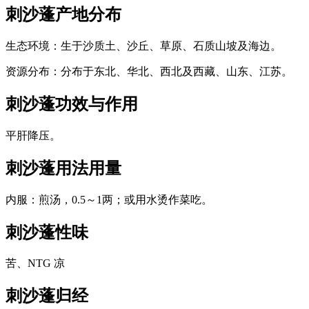
刺沙蓬
产地分布
生态环境：生于沙质土、沙丘、草原、石质山坡及海边。
资源分布：分布于东北、华北、西北及西藏、山东、江苏。
刺沙蓬
功效与作用
平肝降压。
刺沙蓬
用法用量
内服：煎汤，0.5～1两；或用水烫作菜吃。
刺沙蓬
性味
苦、NTG 凉
刺沙蓬
归经