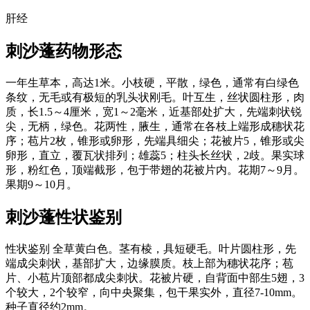
肝经
刺沙蓬
药物形态
一年生草本，高达1米。小枝硬，平散，绿色，通常有白绿色
条纹，无毛或有极短的乳头状刚毛。叶互生，丝状圆柱形，肉
质，长1.5～4厘米，宽1～2毫米，近基部处扩大，先端刺状锐
尖，无柄，绿色。花两性，腋生，通常在各枝上端形成穗状花
序；苞片2枚，锥形或卵形，先端具细尖；花被片5，锥形或尖
卵形，直立，覆瓦状排列；雄蕊5；柱头长丝状，2歧。果实球
形，粉红色，顶端截形，包于带翅的花被片内。花期7～9月。
果期9～10月。
刺沙蓬
性状鉴别
性状鉴别 全草黄白色。茎有棱，具短硬毛。叶片圆柱形，先
端成尖刺状，基部扩大，边缘膜质。枝上部为穗状花序；苞
片、小苞片顶部都成尖刺状。花被片硬，自背面中部生5翅，3
个较大，2个较窄，向中央聚集，包干果实外，直径7-10mm。
种子直径约2mm。