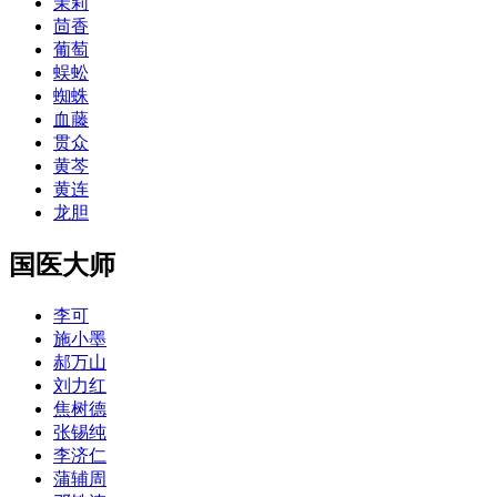
茉莉
茴香
葡萄
蜈蚣
蜘蛛
血藤
贯众
黄芩
黄连
龙胆
国医大师
李可
施小墨
郝万山
刘力红
焦树德
张锡纯
李济仁
蒲辅周