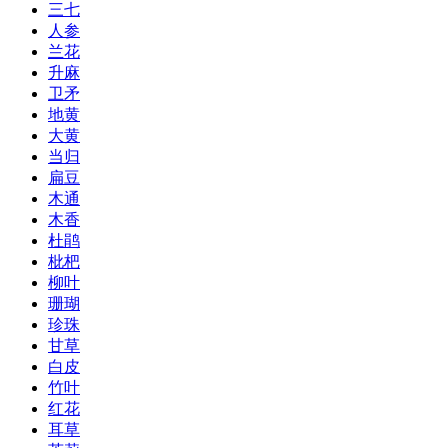
三七
人参
兰花
升麻
卫矛
地黄
大黄
当归
扁豆
木通
木香
杜鹃
枇杷
柳叶
珊瑚
珍珠
甘草
白皮
竹叶
红花
耳草