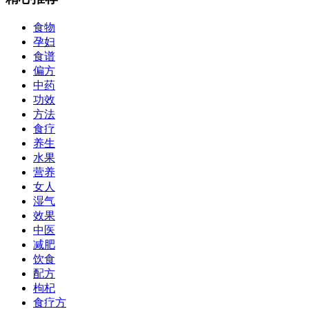
食物
孕妇
食谱
偏方
中药
功效
方法
食疗
养生
水果
营养
女人
湿气
效果
中医
减肥
饮食
配方
枸杞
食疗方