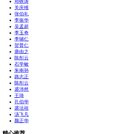
邓铁涛
关庆维
张伯礼
李振华
吴孟超
李玉奇
李辅仁
贺普仁
唐由之
陈彤云
石学敏
朱南孙
路志正
陈彤云
裘沛然
王琦
孔伯华
裘法祖
汤飞凡
颜正华
精心推荐