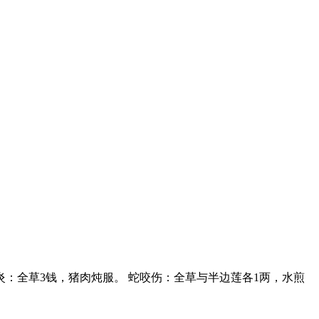
炎：全草3钱，猪肉炖服。 蛇咬伤：全草与半边莲各1两，水煎