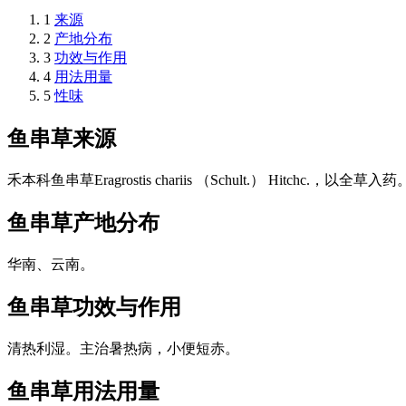
1
来源
2
产地分布
3
功效与作用
4
用法用量
5
性味
鱼串草
来源
禾本科鱼串草Eragrostis chariis （Schult.） Hitchc.，以全草入药
鱼串草
产地分布
华南、云南。
鱼串草
功效与作用
清热利湿。主治暑热病，小便短赤。
鱼串草
用法用量