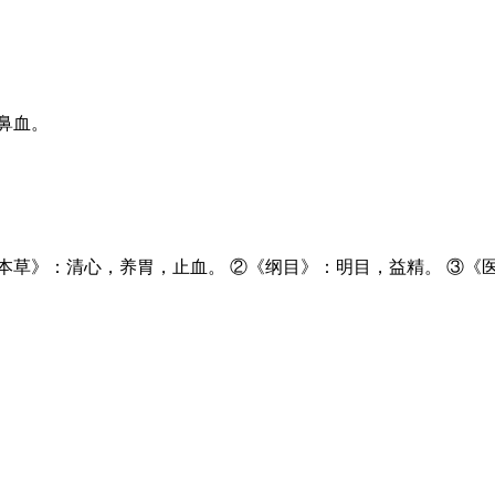
鼻血。
本草》：清心，养胃，止血。 ②《纲目》：明目，益精。 ③《