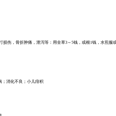
损伤，骨折肿痛，泄泻等：用全草3～5钱，或根1钱，水煎服或
病；消化不良；小儿疳积
血