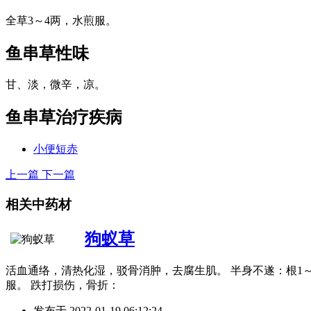
全草3～4两，水煎服。
鱼串草
性味
甘、淡，微辛，凉。
鱼串草
治疗疾病
小便短赤
上一篇
下一篇
相关中药材
狗蚁草
活血通络，清热化湿，驳骨消肿，去腐生肌。 半身不遂：根1～
服。 跌打损伤，骨折：
发布于
2022-01-19 06:12:24