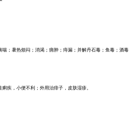
痰喘；暑热烦闷；消渴；痈肿；痔漏；并解丹石毒；鱼毒；酒毒
性痢疾，小便不利；外用治痱子，皮肤湿疹。