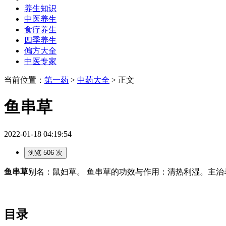
养生知识
中医养生
食疗养生
四季养生
偏方大全
中医专家
当前位置：
第一药
>
中药大全
> 正文
鱼串草
2022-01-18 04:19:54
浏览 506 次
鱼串草
别名：鼠妇草。 鱼串草的功效与作用：清热利湿。主治
目录