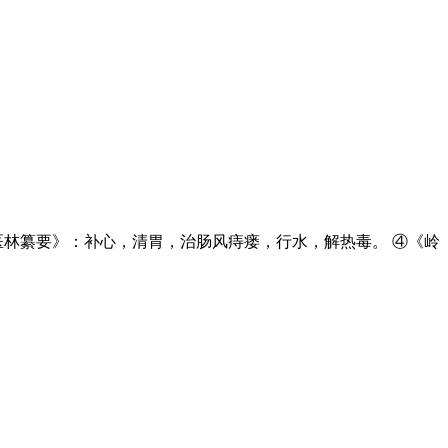
医林纂要》：补心，清胃，治肠风痔瘘，行水，解热毒。 ④《岭