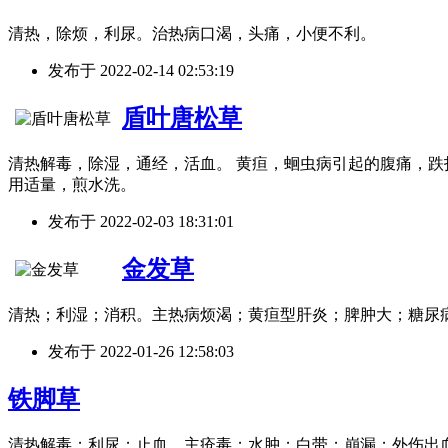
清热，除烦，利尿。治热病口渴，头痛，小便不利。
发布于
2022-02-14 02:53:19
盾叶唐松草
清热解毒，除湿，通经，活血。 黄疸，蛔虫病引起的腹痛，跌打
用适量，煎水洗。
发布于
2022-02-03 18:31:01
金发草
清热；利湿；消积。主热病烦渴；黄疸型肝炎；脾肿大；糖尿
发布于
2022-01-26 12:58:03
铁脚草
清热解毒；利尿；止血。主疮毒；水肿；白带；崩漏；外伤出