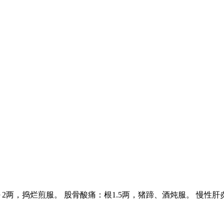
2两，捣烂煎服。 股骨酸痛：根1.5两，猪蹄、酒炖服。 慢性肝