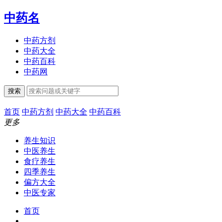
中药名
中药方剂
中药大全
中药百科
中药网
搜索
首页
中药方剂
中药大全
中药百科
更多
养生知识
中医养生
食疗养生
四季养生
偏方大全
中医专家
首页