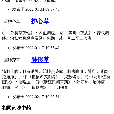
发布于
2022-01-31 09:37:48
护心草
①《分类草药性》：养血调经。 ②《四川中药志》：行气调
经。治妇女月经痛及经行愆期，或一月二至三次者。
发布于
2022-01-12 10:55:42
肺形草
清肺止咳，解毒消肿。治肺热咳嗽，肺痨咯血，肺痈，肾炎，
疮痈疖肿。 ①《植物名实图考》：捣敷诸毒。 ②《药用植物
图说》：治咯血。 ③《浙江民间草药》：除寒热，治肺痨、
肺痈。 ④《江西植物志》：止刀伤血。
发布于
2022-02-17 19:37:51
相同药味中药