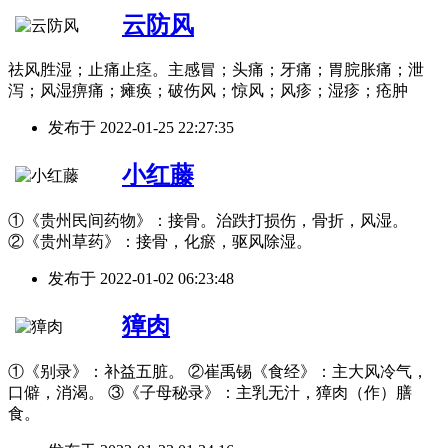
云防风
祛风胜湿；止痛止痉。主感冒；头痛；牙痛；胃脘胀痛；泄
泻；风湿痹痛；瘫痪；破伤风；惊风；风疹；湿疹；疮肿
发布于
2022-01-25 22:27:35
小红藤
①《贵州民间药物》：接骨。治跌打损伤，骨折，风湿。
②《贵州草药》：接骨，化瘀，驱风除湿。
发布于
2022-01-02 06:23:48
獐肉
①《别录》：补益五脏。 ②崔禹锡《食经》：主大风冷气，
口僻，消渴。 ③《子母秘录》：主乳无汁，獐肉（作）膳
食。