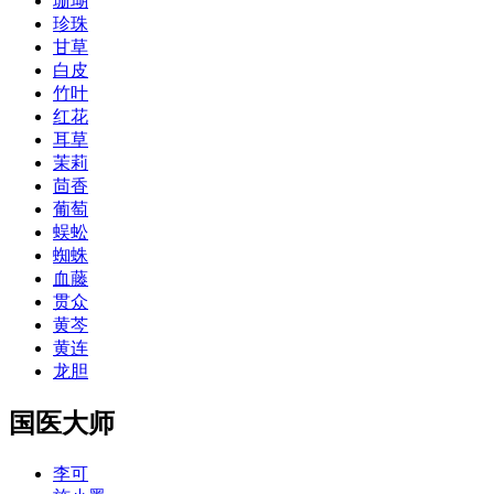
珊瑚
珍珠
甘草
白皮
竹叶
红花
耳草
茉莉
茴香
葡萄
蜈蚣
蜘蛛
血藤
贯众
黄芩
黄连
龙胆
国医大师
李可