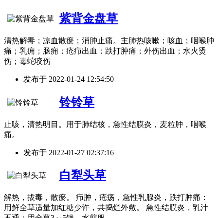
紫背金盘草
清热解毒；凉血散瘀；消肿止痛。主肺热咳嗽；咳血；咽喉肿
痛；乳痈；肠痈；疮疖出血；跌打肿痛；外伤出血；水火烫
伤；毒蛇咬伤
发布于
2022-01-24 12:54:50
铃铃草
止咳，清热明目。用于肺结核，急性结膜炎，麦粒肿，咽喉
痛。
发布于
2022-01-27 02:37:16
白犁头草
解热，拔毒，散瘀。 疖肿，疮疡，急性乳腺炎，跌打肿痛：
用鲜全草适量加红糖少许，共捣烂外敷。 急性结膜炎，乳汁
不通：用全草3～5钱，水煎服。