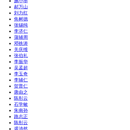
施小墨
郝万山
刘力红
焦树德
张锡纯
李济仁
蒲辅周
邓铁涛
关庆维
张伯礼
李振华
吴孟超
李玉奇
李辅仁
贺普仁
唐由之
陈彤云
石学敏
朱南孙
路志正
陈彤云
裘沛然