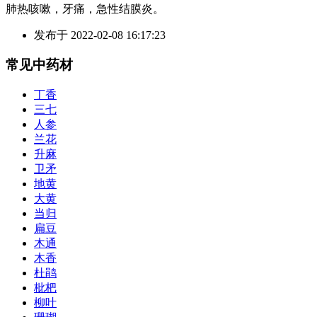
肺热咳嗽，牙痛，急性结膜炎。
发布于
2022-02-08 16:17:23
常见中药材
丁香
三七
人参
兰花
升麻
卫矛
地黄
大黄
当归
扁豆
木通
木香
杜鹃
枇杷
柳叶