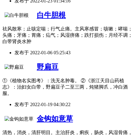
发布于
2022-01-23 01:34:16
白牛胆根
祛风散寒；止咳定喘；行气止痛。主风寒感冒；咳嗽；哮喘；
头痛；牙痛；胃痛；疝气；风湿痹痛；跌打损伤；月经不调；
白带肾炎水肿
发布于
2022-01-06 05:25:43
野扁豆
①《植物名实图考》：洗无名肿毒。 ②《浙江天目山药植
志》：治妇女白带，野扁豆子二至三两，炖猪脚爪，冲白酒
服。
发布于
2022-01-19 04:30:22
金钩如意草
清热，消炎，清肝明目。主治肝炎，痢疾，肠炎，风湿骨痛，