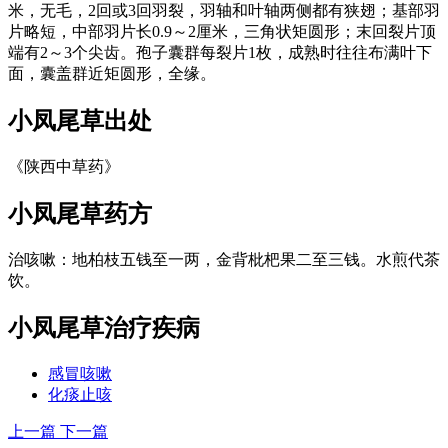
米，无毛，2回或3回羽裂，羽轴和叶轴两侧都有狭翅；基部羽
片略短，中部羽片长0.9～2厘米，三角状矩圆形；末回裂片顶
端有2～3个尖齿。孢子囊群每裂片1枚，成熟时往往布满叶下
面，囊盖群近矩圆形，全缘。
小凤尾草
出处
《陕西中草药》
小凤尾草
药方
治咳嗽：地柏枝五钱至一两，金背枇杷果二至三钱。水煎代茶
饮。
小凤尾草
治疗疾病
感冒咳嗽
化痰止咳
上一篇
下一篇