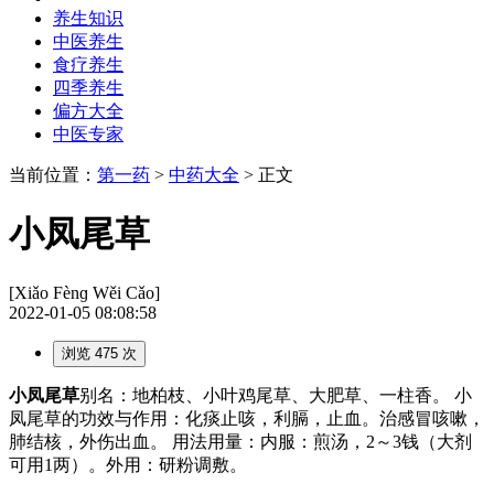
养生知识
中医养生
食疗养生
四季养生
偏方大全
中医专家
当前位置：
第一药
>
中药大全
> 正文
小凤尾草
[Xiǎo Fènɡ Wěi Cǎo]
2022-01-05 08:08:58
浏览 475 次
小凤尾草
别名：地柏枝、小叶鸡尾草、大肥草、一柱香。 小
凤尾草的功效与作用：化痰止咳，利膈，止血。治感冒咳嗽，
肺结核，外伤出血。 用法用量：内服：煎汤，2～3钱（大剂
可用1两）。外用：研粉调敷。