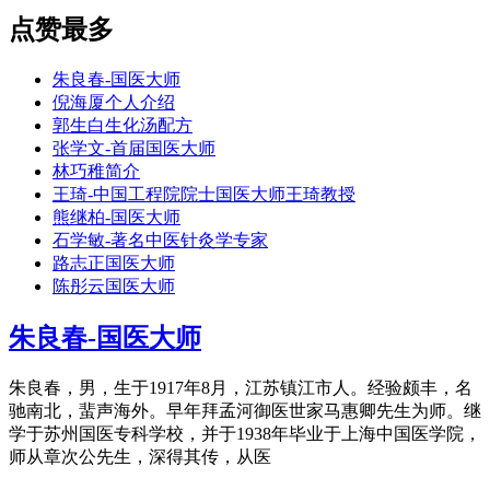
点赞最多
朱良春-国医大师
倪海厦个人介绍
郭生白生化汤配方
张学文-首届国医大师
林巧稚简介
王琦-中国工程院院士国医大师王琦教授
熊继柏-国医大师
石学敏-著名中医针灸学专家
路志正国医大师
陈彤云国医大师
朱良春-国医大师
朱良春，男，生于1917年8月，江苏镇江市人。经验颇丰，名
驰南北，蜚声海外。早年拜孟河御医世家马惠卿先生为师。继
学于苏州国医专科学校，并于1938年毕业于上海中国医学院，
师从章次公先生，深得其传，从医