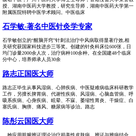
授、湖南中医药大学教授，研究生导师，湖南中医药大学第一
附属医院特聘中医学术顾问。中医临床
石学敏-著名中医针灸学专家
石学敏创立的“醒脑开窍”针刺法治疗中风病取得显著疗效,相
关研究获国家科技进步三等奖。创建的针灸科床位600张，日
均门诊量2000余人次，治疗病种100余种。在全国建48个临床
分中心，培养师承人员30余
路志正国医大师
路志正毕生从事风湿病、心肺疾病、中医疑难病临床科研教学
工作，另擅长脾胃病、代谢性疾病、风湿病、心脑血管病、呼
吸系疾病、心身疾病、眩晕、不寐、萎缩性胃炎、干燥症、白
塞氏病、胸痹、痛风、糖尿病等诊治。路志
陈彤云国医大师
她应用脏腑辨证理论治疗损美性皮肤病，辨证与辨病结合，