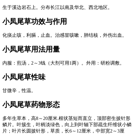
生于溪边岩石上。分布长江以南及华北、西北地区。
小凤尾草
功效与作用
化痰止咳，利膈，止血。治感冒咳嗽，肺结核，外伤出血。
小凤尾草
用法用量
内服：煎汤，2～3钱（大剂可用1两）。外用：研粉调敷。
小凤尾草
性味
甘微辛，性温。
小凤尾草
药物形态
多年生草本，高8～20厘米.根状茎短而直立，顶部密生披针形
鳞片。叶簇生，叶柄淡绿色，向上到叶轴下部疏生纤维状小鳞
片；叶片长圆披针形，草质，长6～12厘米，中部宽2～3厘