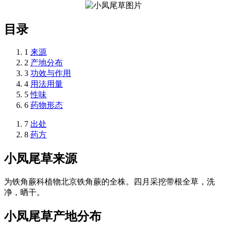
目录
1
来源
2
产地分布
3
功效与作用
4
用法用量
5
性味
6
药物形态
7
出处
8
药方
小凤尾草
来源
为铁角蕨科植物北京铁角蕨的全株。四月采挖带根全草，洗
净，晒干。
小凤尾草
产地分布