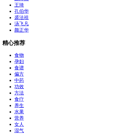
王琦
孔伯华
裘法祖
汤飞凡
颜正华
精心推荐
食物
孕妇
食谱
偏方
中药
功效
方法
食疗
养生
水果
营养
女人
湿气