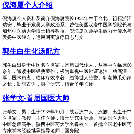
倪海厦个人介绍
倪海厦个人资料及简介倪海厦院长1954年生于台北，祖籍浙江
瑞安，毕业于东吴大学政治系。曾任美国汉唐中医学院院长与
加州中医药大学博士指导教授。倪海厦医师毕生致力于传承与
发扬中医经方，运用网页诊疗日志与文
郭生白生化汤配方
郭生白出身于中医名医世家，是第四代传人，从事中医临床60
余年，通读中医经典著作，极为重视中医辨证论治，功底深
厚，医术精湛，临床疗效卓著，颇得世人赞誉。郭老博采众家
之长，勤求古训，潜心研究，结合多年临床
张学文-首届国医大师
张学文，男，生于1935年10月，陕西汉中人，汉族。出生于中
医世家，教授、主任医师，博士研究生导师、首届国医大师、
中医急症高手。陕西中医药大学名誉校长，首批全国老中医药
专家学术经验继承指导老师，国务院