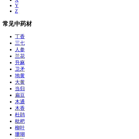
Y
Z
常见中药材
丁香
三七
人参
兰花
升麻
卫矛
地黄
大黄
当归
扁豆
木通
木香
杜鹃
枇杷
柳叶
珊瑚