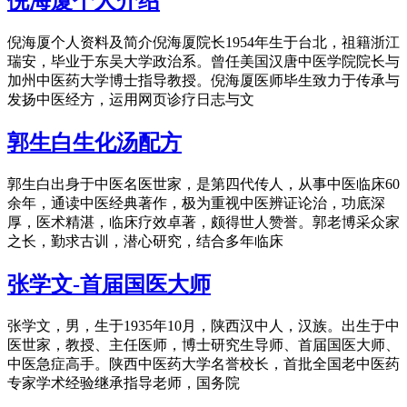
倪海厦个人介绍
倪海厦个人资料及简介倪海厦院长1954年生于台北，祖籍浙江
瑞安，毕业于东吴大学政治系。曾任美国汉唐中医学院院长与
加州中医药大学博士指导教授。倪海厦医师毕生致力于传承与
发扬中医经方，运用网页诊疗日志与文
郭生白生化汤配方
郭生白出身于中医名医世家，是第四代传人，从事中医临床60
余年，通读中医经典著作，极为重视中医辨证论治，功底深
厚，医术精湛，临床疗效卓著，颇得世人赞誉。郭老博采众家
之长，勤求古训，潜心研究，结合多年临床
张学文-首届国医大师
张学文，男，生于1935年10月，陕西汉中人，汉族。出生于中
医世家，教授、主任医师，博士研究生导师、首届国医大师、
中医急症高手。陕西中医药大学名誉校长，首批全国老中医药
专家学术经验继承指导老师，国务院