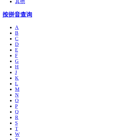
其他
按拼音查询
A
B
C
D
E
F
G
H
J
K
L
M
N
O
P
Q
R
S
T
W
X