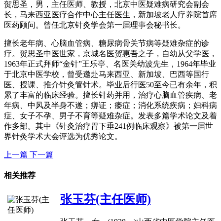
贺思圣，男，主任医师、教授，北京中医疑难病研究会副会
长，马来西亚医疗合作中心主任医生，新加坡老人疗养院首席
医药顾问。曾任北京针灸学会第一届理事会秘书长。
擅长老年病、心脑血管病、糖尿病骨关节病等疑难杂症的诊
疗。贺思圣中医世家，京城名医贺惠吾之子，自幼从父学医，
1963年正式拜师“金针”王乐亭、名医关幼波先生，1964年毕业
于北京中医学校，曾受邀赴马来西亚、新加坡、巴西等国行
医、授课、推介针灸管针术。毕业后行医50至今已有余年，积
累了丰富的临床经验。擅长针药并用，治疗心脑血管疾病、老
年病、中风及半身不遂；痹证；痿症；消化系统疾病；妇科病
症、女子不孕、男子不育等疑难杂症。发表多篇学术论文及着
作多部。其中《针灸治疗胃下垂241例临床观察》被第一届世
界针灸学术大会评选为优秀论文。
上一篇
下一篇
相关推荐
张玉芬(主任医师)