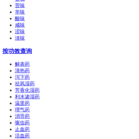
苦味
辛味
酸味
咸味
涩味
淡味
按功效查询
解表药
清热药
泻下药
祛风湿药
芳香化湿药
利水渗湿药
温里药
理气药
消导药
驱虫药
止血药
活血药