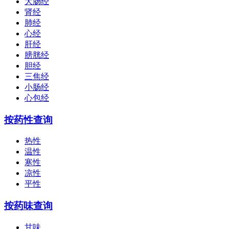
大肠经
肾经
肺经
心经
肝经
膀胱经
胆经
三焦经
小肠经
心包经
按药性查询
热性
温性
寒性
凉性
平性
按药味查询
甘味