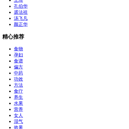
王琦
孔伯华
裘法祖
汤飞凡
颜正华
精心推荐
食物
孕妇
食谱
偏方
中药
功效
方法
食疗
养生
水果
营养
女人
湿气
效果