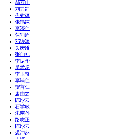
郝万山
刘力红
焦树德
张锡纯
李济仁
蒲辅周
邓铁涛
关庆维
张伯礼
李振华
吴孟超
李玉奇
李辅仁
贺普仁
唐由之
陈彤云
石学敏
朱南孙
路志正
陈彤云
裘沛然