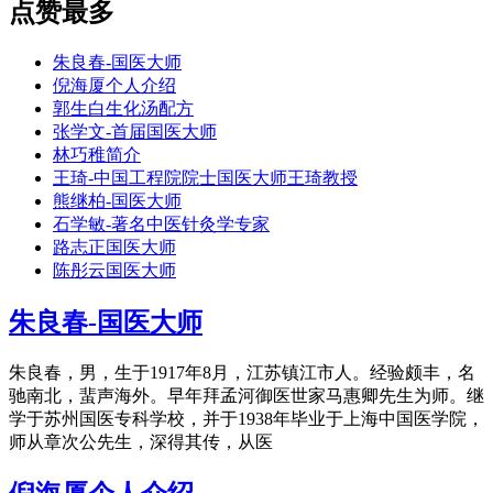
点赞最多
朱良春-国医大师
倪海厦个人介绍
郭生白生化汤配方
张学文-首届国医大师
林巧稚简介
王琦-中国工程院院士国医大师王琦教授
熊继柏-国医大师
石学敏-著名中医针灸学专家
路志正国医大师
陈彤云国医大师
朱良春-国医大师
朱良春，男，生于1917年8月，江苏镇江市人。经验颇丰，名
驰南北，蜚声海外。早年拜孟河御医世家马惠卿先生为师。继
学于苏州国医专科学校，并于1938年毕业于上海中国医学院，
师从章次公先生，深得其传，从医