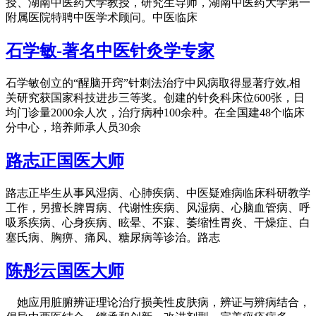
授、湖南中医药大学教授，研究生导师，湖南中医药大学第一
附属医院特聘中医学术顾问。中医临床
石学敏-著名中医针灸学专家
石学敏创立的“醒脑开窍”针刺法治疗中风病取得显著疗效,相
关研究获国家科技进步三等奖。创建的针灸科床位600张，日
均门诊量2000余人次，治疗病种100余种。在全国建48个临床
分中心，培养师承人员30余
路志正国医大师
路志正毕生从事风湿病、心肺疾病、中医疑难病临床科研教学
工作，另擅长脾胃病、代谢性疾病、风湿病、心脑血管病、呼
吸系疾病、心身疾病、眩晕、不寐、萎缩性胃炎、干燥症、白
塞氏病、胸痹、痛风、糖尿病等诊治。路志
陈彤云国医大师
她应用脏腑辨证理论治疗损美性皮肤病，辨证与辨病结合，