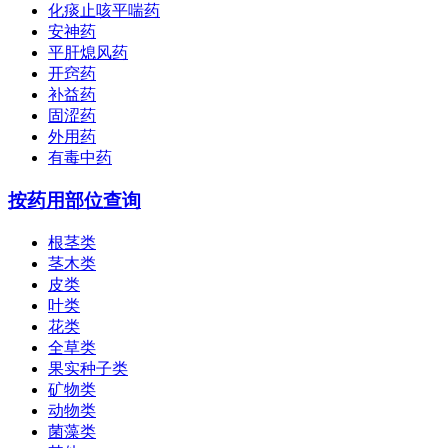
化痰止咳平喘药
安神药
平肝熄风药
开窍药
补益药
固涩药
外用药
有毒中药
按药用部位查询
根茎类
茎木类
皮类
叶类
花类
全草类
果实种子类
矿物类
动物类
菌藻类