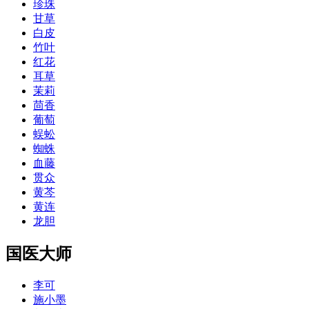
珍珠
甘草
白皮
竹叶
红花
耳草
茉莉
茴香
葡萄
蜈蚣
蜘蛛
血藤
贯众
黄芩
黄连
龙胆
国医大师
李可
施小墨