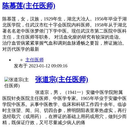
陈慕莲(主任医师)
陈慕莲，女，汉族，1929年生，湖北大冶人。1956年毕业于湖
北医学院，任武汉市红十字会医院内科医师。1958年从于湖北
著名名老中医张梦侬门下学中医。现任武汉市第二医院中医科
主任，主任医师等职务。 对活血化瘀的研究有较深的造诣。
治疗血管病紧紧掌握气血和调则血脉通畅之要旨，辨证施治。
对历代医学的最新
主任医师
发布于
2023-01-12 09:09:16
张道宗(主任医师)
张道宗，男，（1941一）安徽中医学院附属
医院针灸医院主任医师、中医学专家。1965年毕业于安徽中医
学院中医系。从事中医教学、临床和科研工作四十余年。临诊
时主张望、闻、问、切四合参，辨明阴阳表里寒热虚实，再行
选经取穴（或用药），在辨证的基础上用药或用穴，做到少而
精，既保证疗效，又可尽量减少病人的痛