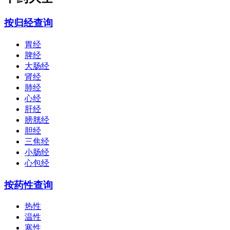
按归经查询
胃经
脾经
大肠经
肾经
肺经
心经
肝经
膀胱经
胆经
三焦经
小肠经
心包经
按药性查询
热性
温性
寒性