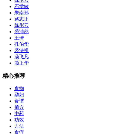
陈彤云
石学敏
朱南孙
路志正
陈彤云
裘沛然
王琦
孔伯华
裘法祖
汤飞凡
颜正华
精心推荐
食物
孕妇
食谱
偏方
中药
功效
方法
食疗