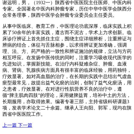
谢远明，男，（1932一）陕西省中医医院主任医师、中医内科
专家。全国著名中医内科肿瘤专家，历任中华中医学会陕西分
会常务理事，陕西中医学会肿瘤专业委员会主任委员。
从事中医临床、教育工作，中医理论功底深厚，临床实践上积
累了50余年的丰富实践，遵古而不泥古，学术上力求创新。临
床诊疗辨证上首先抓住主症，围绕主症详细辨析，注重辨证与
辨病的结合，体征与舌脉相参，以求得辨证更加准确，强调
理、法、方、药严格的一致性和辨证施治的规律，立法与方药
相互呼应。在发扬中医传统的同时，注重学习吸收现代医学的
先进知识，掌握新技能。在治疗内科疑难杂症、肿瘤、血液
病、肾病、乳腺疾病方面具有很丰富的临床经验，用药独特，
疗效显著。如对高血脂的治疗，在长期的实践中总结出气虚血
瘀型最常见，故提出益气化瘀的治则，创制了益气化瘀汤，用
之患者，疗效显著。在对进行性肌营养不良的治疗中，遵
循“脾主肌肉四肢”的理论，采用健脾益胃，培补中土的方法，
长期服用，亦取得效果。编著专著三部，主持省级科研课题3
项，发表学术论文二十余篇。继承人王向阳、郭军，现均在陕
西省中医医院工作。
上一篇
下一篇