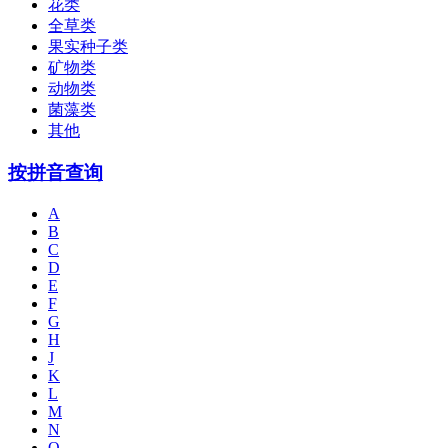
花类
全草类
果实种子类
矿物类
动物类
菌藻类
其他
按拼音查询
A
B
C
D
E
F
G
H
J
K
L
M
N
O