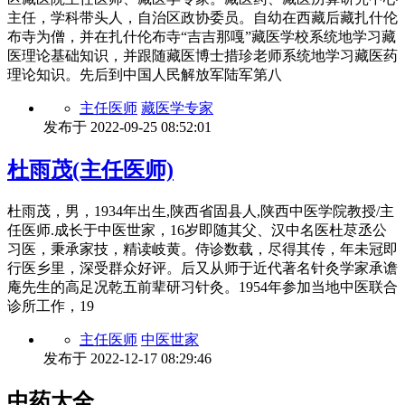
主任，学科带头人，自治区政协委员。自幼在西藏后藏扎什伦
布寺为僧，并在扎什伦布寺“吉吉那嘎”藏医学校系统地学习藏
医理论基础知识，并跟随藏医博士措珍老师系统地学习藏医药
理论知识。先后到中国人民解放军陆军第八
主任医师
藏医学专家
发布于
2022-09-25 08:52:01
杜雨茂(主任医师)
杜雨茂，男，1934年出生,陕西省固县人,陕西中医学院教授/主
任医师.成长于中医世家，16岁即随其父、汉中名医杜荩丞公
习医，秉承家技，精读岐黄。侍诊数载，尽得其传，年未冠即
行医乡里，深受群众好评。后又从师于近代著名针灸学家承谵
庵先生的高足况乾五前辈研习针灸。1954年参加当地中医联合
诊所工作，19
主任医师
中医世家
发布于
2022-12-17 08:29:46
中药大全