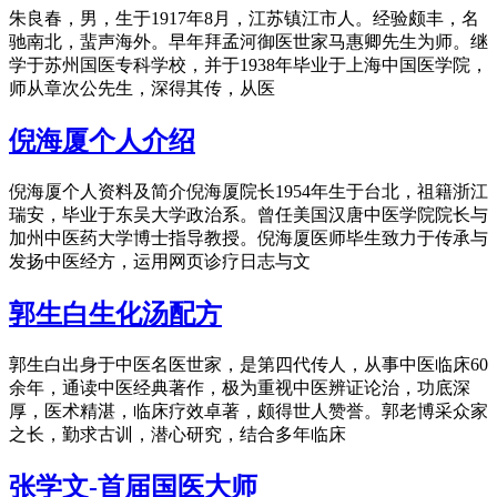
朱良春，男，生于1917年8月，江苏镇江市人。经验颇丰，名
驰南北，蜚声海外。早年拜孟河御医世家马惠卿先生为师。继
学于苏州国医专科学校，并于1938年毕业于上海中国医学院，
师从章次公先生，深得其传，从医
倪海厦个人介绍
倪海厦个人资料及简介倪海厦院长1954年生于台北，祖籍浙江
瑞安，毕业于东吴大学政治系。曾任美国汉唐中医学院院长与
加州中医药大学博士指导教授。倪海厦医师毕生致力于传承与
发扬中医经方，运用网页诊疗日志与文
郭生白生化汤配方
郭生白出身于中医名医世家，是第四代传人，从事中医临床60
余年，通读中医经典著作，极为重视中医辨证论治，功底深
厚，医术精湛，临床疗效卓著，颇得世人赞誉。郭老博采众家
之长，勤求古训，潜心研究，结合多年临床
张学文-首届国医大师