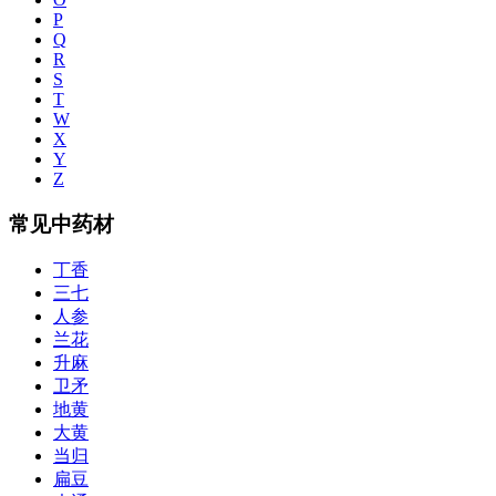
P
Q
R
S
T
W
X
Y
Z
常见中药材
丁香
三七
人参
兰花
升麻
卫矛
地黄
大黄
当归
扁豆