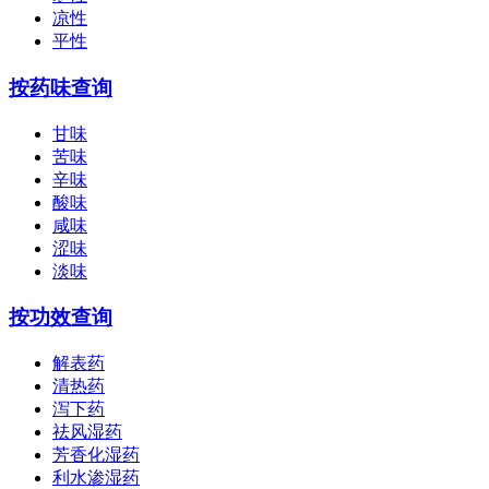
凉性
平性
按药味查询
甘味
苦味
辛味
酸味
咸味
涩味
淡味
按功效查询
解表药
清热药
泻下药
祛风湿药
芳香化湿药
利水渗湿药