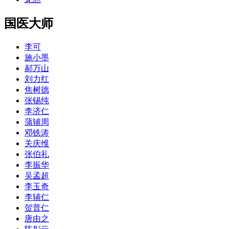
国医大师
李可
施小墨
郝万山
刘力红
焦树德
张锡纯
李济仁
蒲辅周
邓铁涛
关庆维
张伯礼
李振华
吴孟超
李玉奇
李辅仁
贺普仁
唐由之