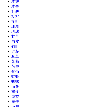
木通
木香
杜鹃
枇杷
柳叶
珊瑚
珍珠
甘草
白皮
竹叶
红花
耳草
茉莉
茴香
葡萄
蜈蚣
蜘蛛
血藤
贯众
黄芩
黄连
龙胆