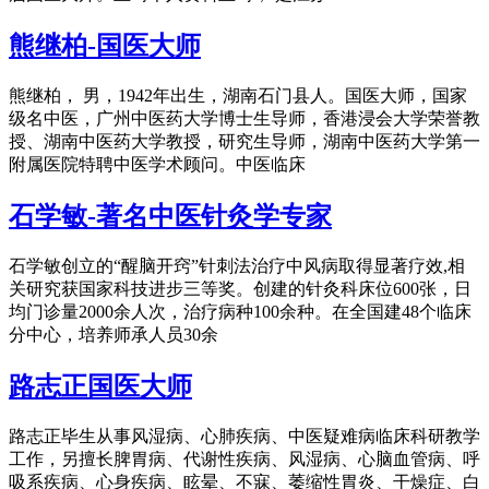
熊继柏-国医大师
熊继柏， 男，1942年出生，湖南石门县人。国医大师，国家
级名中医，广州中医药大学博士生导师，香港浸会大学荣誉教
授、湖南中医药大学教授，研究生导师，湖南中医药大学第一
附属医院特聘中医学术顾问。中医临床
石学敏-著名中医针灸学专家
石学敏创立的“醒脑开窍”针刺法治疗中风病取得显著疗效,相
关研究获国家科技进步三等奖。创建的针灸科床位600张，日
均门诊量2000余人次，治疗病种100余种。在全国建48个临床
分中心，培养师承人员30余
路志正国医大师
路志正毕生从事风湿病、心肺疾病、中医疑难病临床科研教学
工作，另擅长脾胃病、代谢性疾病、风湿病、心脑血管病、呼
吸系疾病、心身疾病、眩晕、不寐、萎缩性胃炎、干燥症、白