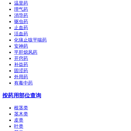
温里药
理气药
消导药
驱虫药
止血药
活血药
化痰止咳平喘药
安神药
平肝熄风药
开窍药
补益药
固涩药
外用药
有毒中药
按药用部位查询
根茎类
茎木类
皮类
叶类