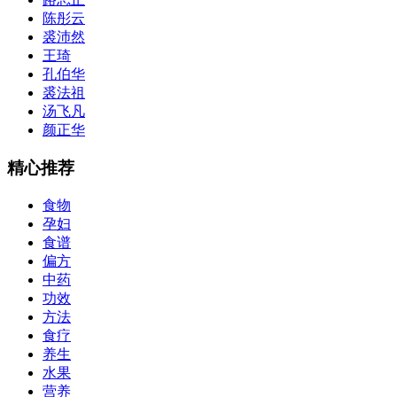
陈彤云
裘沛然
王琦
孔伯华
裘法祖
汤飞凡
颜正华
精心推荐
食物
孕妇
食谱
偏方
中药
功效
方法
食疗
养生
水果
营养