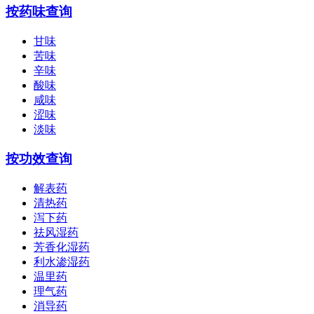
按药味查询
甘味
苦味
辛味
酸味
咸味
涩味
淡味
按功效查询
解表药
清热药
泻下药
祛风湿药
芳香化湿药
利水渗湿药
温里药
理气药
消导药