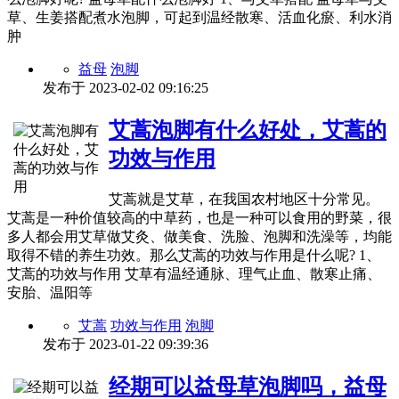
草、生姜搭配煮水泡脚，可起到温经散寒、活血化瘀、利水消
肿
益母
泡脚
发布于
2023-02-02 09:16:25
艾蒿泡脚有什么好处，艾蒿的
功效与作用
艾蒿就是艾草，在我国农村地区十分常见。
艾蒿是一种价值较高的中草药，也是一种可以食用的野菜，很
多人都会用艾草做艾灸、做美食、洗脸、泡脚和洗澡等，均能
取得不错的养生功效。那么艾蒿的功效与作用是什么呢? 1、
艾蒿的功效与作用 艾草有温经通脉、理气止血、散寒止痛、
安胎、温阳等
艾蒿
功效与作用
泡脚
发布于
2023-01-22 09:39:36
经期可以益母草泡脚吗，益母