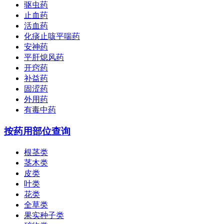
驱虫药
止血药
活血药
化痰止咳平喘药
安神药
平肝熄风药
开窍药
补益药
固涩药
外用药
有毒中药
按药用部位查询
根茎类
茎木类
皮类
叶类
花类
全草类
果实种子类