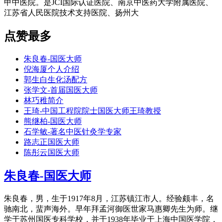
甲中医院。是JCI国际认证医院、南京中医药大学附属医院、
江苏省人民医院技术支持医院、扬州大
点赞最多
朱良春-国医大师
倪海厦个人介绍
郭生白生化汤配方
张学文-首届国医大师
林巧稚简介
王琦-中国工程院院士国医大师王琦教授
熊继柏-国医大师
石学敏-著名中医针灸学专家
路志正国医大师
陈彤云国医大师
朱良春-国医大师
朱良春，男，生于1917年8月，江苏镇江市人。经验颇丰，名
驰南北，蜚声海外。早年拜孟河御医世家马惠卿先生为师。继
学于苏州国医专科学校，并于1938年毕业于上海中国医学院，