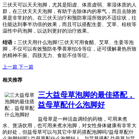
三伏天可以天天泡脚，尤其是阳虚、体质虚弱、寒湿体质的人
群，在三伏天天天泡脚，有助于去除体内的寒气，而且去除效
果是非常好的。在三伏天治疗和预防寒湿所致的不适症状，往
往能达到事半功倍的效果，而且可以搭配生姜、艾草、桂枝等
温性中药泡脚，以达到更好的治疗效果。
结语：
三伏天用什么泡脚?三伏天可用食醋、艾草、生姜等泡
脚，不仅可以有效预防冬季畏寒怕冷等症，还可缓解暑热所致
的精神不振、四肢无力、食欲不佳等症。
上一篇
下一篇
相关推荐
三大益母草泡脚的最佳搭配，
益母草配什么泡脚好
益母草是一种活血调经的药物，可用来煮
水、煲汤饮用，也可用来煮水泡脚，对女性身体健康有非常大
的好处，但益母草可以与其它中草药搭配泡脚吗?益母草配什
么泡脚好呢? 益母草配什么泡脚好 1、与艾草搭配 益母草与艾