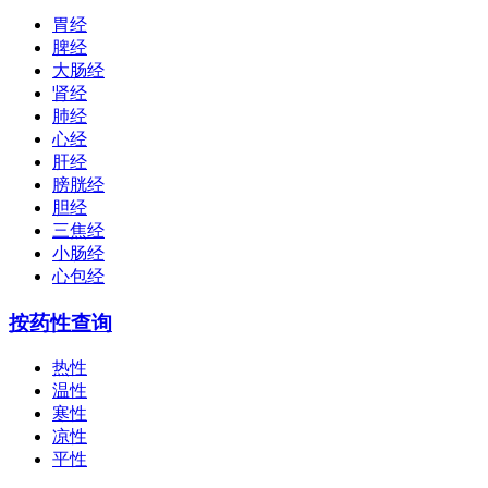
胃经
脾经
大肠经
肾经
肺经
心经
肝经
膀胱经
胆经
三焦经
小肠经
心包经
按药性查询
热性
温性
寒性
凉性
平性