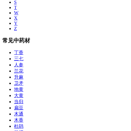
S
T
W
X
Y
Z
常见中药材
丁香
三七
人参
兰花
升麻
卫矛
地黄
大黄
当归
扁豆
木通
木香
杜鹃