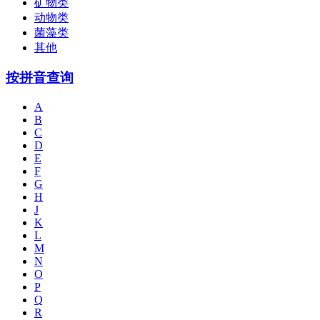
矿物类
动物类
菌藻类
其他
按拼音查询
A
B
C
D
E
F
G
H
J
K
L
M
N
O
P
Q
R