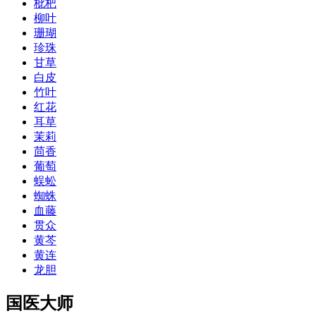
枇杷
柳叶
珊瑚
珍珠
甘草
白皮
竹叶
红花
耳草
茉莉
茴香
葡萄
蜈蚣
蜘蛛
血藤
贯众
黄芩
黄连
龙胆
国医大师