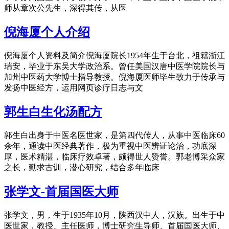
师从章次公先生，深得其传，从医
倪海厦个人介绍
倪海厦个人资料及简介倪海厦院长1954年生于台北，祖籍浙江
瑞安，毕业于东吴大学政治系。曾任美国汉唐中医学院院长与
加州中医药大学博士指导教授。倪海厦医师毕生致力于传承与
发扬中医经方，运用网页诊疗日志与文
郭生白生化汤配方
郭生白出身于中医名医世家，是第四代传人，从事中医临床60
余年，通读中医经典著作，极为重视中医辨证论治，功底深
厚，医术精湛，临床疗效卓著，颇得世人赞誉。郭老博采众家
之长，勤求古训，潜心研究，结合多年临床
张学文-首届国医大师
张学文，男，生于1935年10月，陕西汉中人，汉族。出生于中
医世家，教授、主任医师，博士研究生导师、首届国医大师、