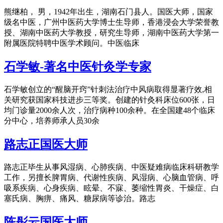
熊继柏， 男，1942年出生，湖南石门县人。国医大师，国家
级名中医，广州中医药大学博士生导师，香港浸会大学荣誉教
授、湖南中医药大学教授，研究生导师，湖南中医药大学第一
附属医院特聘中医学术顾问。中医临床
石学敏-著名中医针灸学专家
石学敏创立的“醒脑开窍”针刺法治疗中风病取得显著疗效,相
关研究获国家科技进步三等奖。创建的针灸科床位600张，日
均门诊量2000余人次，治疗病种100余种。在全国建48个临床
分中心，培养师承人员30余
路志正国医大师
路志正毕生从事风湿病、心肺疾病、中医疑难病临床科研教学
工作，另擅长脾胃病、代谢性疾病、风湿病、心脑血管病、呼
吸系疾病、心身疾病、眩晕、不寐、萎缩性胃炎、干燥症、白
塞氏病、胸痹、痛风、糖尿病等诊治。路志
陈彤云国医大师