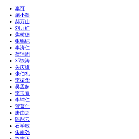
李可
施小墨
郝万山
刘力红
焦树德
张锡纯
李济仁
蒲辅周
邓铁涛
关庆维
张伯礼
李振华
吴孟超
李玉奇
李辅仁
贺普仁
唐由之
陈彤云
石学敏
朱南孙
路志正