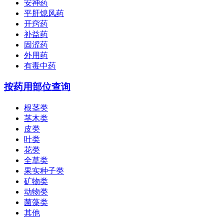
安神药
平肝熄风药
开窍药
补益药
固涩药
外用药
有毒中药
按药用部位查询
根茎类
茎木类
皮类
叶类
花类
全草类
果实种子类
矿物类
动物类
菌藻类
其他