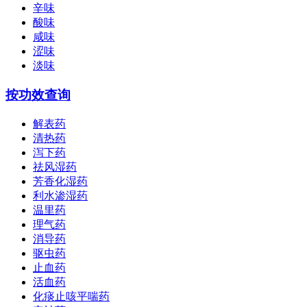
辛味
酸味
咸味
涩味
淡味
按功效查询
解表药
清热药
泻下药
祛风湿药
芳香化湿药
利水渗湿药
温里药
理气药
消导药
驱虫药
止血药
活血药
化痰止咳平喘药