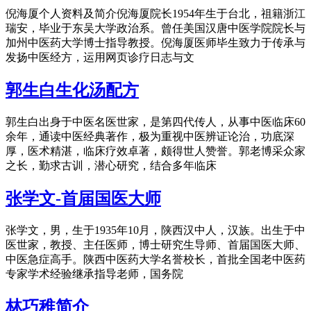
倪海厦个人资料及简介倪海厦院长1954年生于台北，祖籍浙江
瑞安，毕业于东吴大学政治系。曾任美国汉唐中医学院院长与
加州中医药大学博士指导教授。倪海厦医师毕生致力于传承与
发扬中医经方，运用网页诊疗日志与文
郭生白生化汤配方
郭生白出身于中医名医世家，是第四代传人，从事中医临床60
余年，通读中医经典著作，极为重视中医辨证论治，功底深
厚，医术精湛，临床疗效卓著，颇得世人赞誉。郭老博采众家
之长，勤求古训，潜心研究，结合多年临床
张学文-首届国医大师
张学文，男，生于1935年10月，陕西汉中人，汉族。出生于中
医世家，教授、主任医师，博士研究生导师、首届国医大师、
中医急症高手。陕西中医药大学名誉校长，首批全国老中医药
专家学术经验继承指导老师，国务院
林巧稚简介