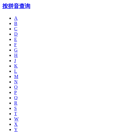
按拼音查询
A
B
C
D
E
F
G
H
J
K
L
M
N
O
P
Q
R
S
T
W
X
Y