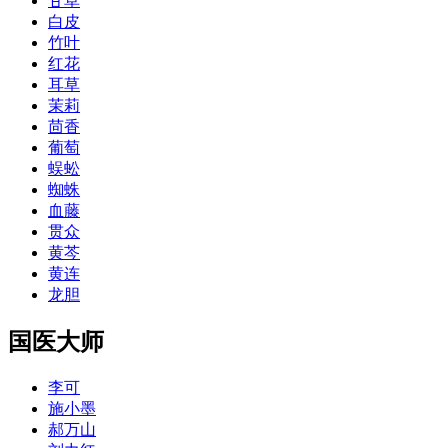
甘草
白皮
竹叶
红花
耳草
茉莉
茴香
葡萄
蜈蚣
蜘蛛
血藤
贯众
黄芩
黄连
龙胆
国医大师
李可
施小墨
郝万山