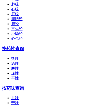
肺经
心经
肝经
膀胱经
胆经
三焦经
小肠经
心包经
按药性查询
热性
温性
寒性
凉性
平性
按药味查询
甘味
苦味