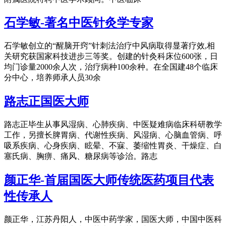
石学敏-著名中医针灸学专家
石学敏创立的“醒脑开窍”针刺法治疗中风病取得显著疗效,相
关研究获国家科技进步三等奖。创建的针灸科床位600张，日
均门诊量2000余人次，治疗病种100余种。在全国建48个临床
分中心，培养师承人员30余
路志正国医大师
路志正毕生从事风湿病、心肺疾病、中医疑难病临床科研教学
工作，另擅长脾胃病、代谢性疾病、风湿病、心脑血管病、呼
吸系疾病、心身疾病、眩晕、不寐、萎缩性胃炎、干燥症、白
塞氏病、胸痹、痛风、糖尿病等诊治。路志
颜正华-首届国医大师传统医药项目代表
性传承人
颜正华，江苏丹阳人，中医中药学家，国医大师，中国中医科