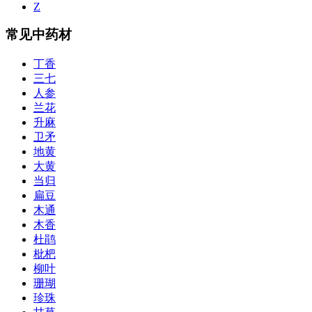
Z
常见中药材
丁香
三七
人参
兰花
升麻
卫矛
地黄
大黄
当归
扁豆
木通
木香
杜鹃
枇杷
柳叶
珊瑚
珍珠