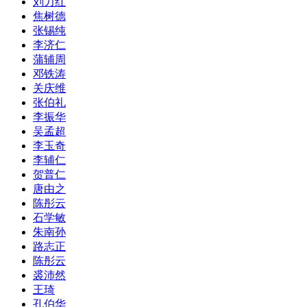
刘力红
焦树德
张锡纯
李济仁
蒲辅周
邓铁涛
关庆维
张伯礼
李振华
吴孟超
李玉奇
李辅仁
贺普仁
唐由之
陈彤云
石学敏
朱南孙
路志正
陈彤云
裘沛然
王琦
孔伯华