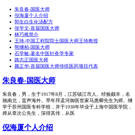
朱良春-国医大师
倪海厦个人介绍
郭生白生化汤配方
张学文-首届国医大师
林巧稚简介
王琦-中国工程院院士国医大师王琦教授
熊继柏-国医大师
石学敏-著名中医针灸学专家
路志正国医大师
颜正华-首届国医大师传统医药项目代表
朱良春-国医大师
朱良春，男，生于1917年8月，江苏镇江市人。经验颇丰，名
驰南北，蜚声海外。早年拜孟河御医世家马惠卿先生为师。继
学于苏州国医专科学校，并于1938年毕业于上海中国医学院，
师从章次公先生，深得其传，从医
倪海厦个人介绍