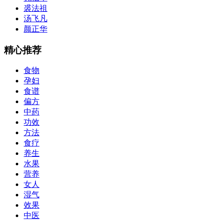
裘法祖
汤飞凡
颜正华
精心推荐
食物
孕妇
食谱
偏方
中药
功效
方法
食疗
养生
水果
营养
女人
湿气
效果
中医