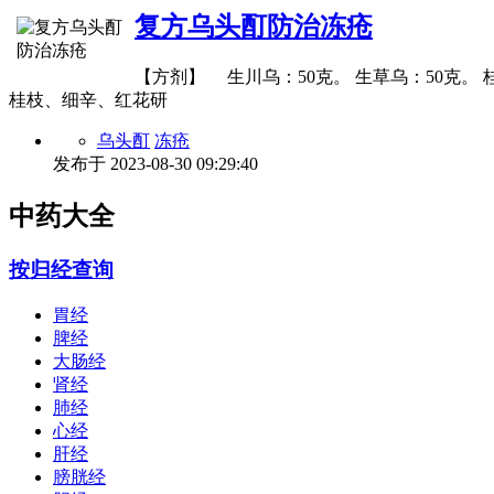
复方乌头酊防治冻疮
【方剂】 生川乌：50克。 生草乌：50克。 桂
桂枝、细辛、红花研
乌头酊
冻疮
发布于
2023-08-30 09:29:40
中药大全
按归经查询
胃经
脾经
大肠经
肾经
肺经
心经
肝经
膀胱经