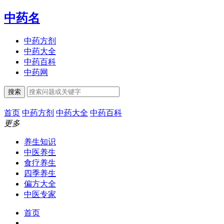
中药名
中药方剂
中药大全
中药百科
中药网
搜索
首页
中药方剂
中药大全
中药百科
更多
养生知识
中医养生
食疗养生
四季养生
偏方大全
中医专家
首页