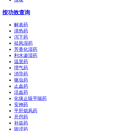
按功效查询
解表药
清热药
泻下药
祛风湿药
芳香化湿药
利水渗湿药
温里药
理气药
消导药
驱虫药
止血药
活血药
化痰止咳平喘药
安神药
平肝熄风药
开窍药
补益药
固涩药