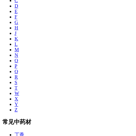
C
D
E
F
G
H
J
K
L
M
N
O
P
Q
R
S
T
W
X
Y
Z
常见中药材
丁香