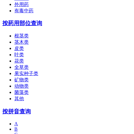
外用药
有毒中药
按药用部位查询
根茎类
茎木类
皮类
叶类
花类
全草类
果实种子类
矿物类
动物类
菌藻类
其他
按拼音查询
A
B