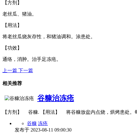
【方剂】
老丝瓜、猪油。
【用法】
将老丝瓜烧灰存性，和猪油调和。涂患处。
【功效】
通络，消肿。治手足冻疮。
上一篇
下一篇
相关推荐
谷糠治冻疮
【方剂】 谷糠. 【用法】 将谷糠放盆内点烧，烘烤患处。
谷糠
冻疮
发布于
2023-08-11 09:00:30