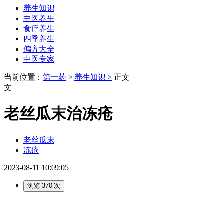
养生知识
中医养生
食疗养生
四季养生
偏方大全
中医专家
当前位置：
第一药
>
养生知识 >
正文
文
老丝瓜末治冻疮
老丝瓜末
冻疮
2023-08-11 10:09:05
浏览 370 次