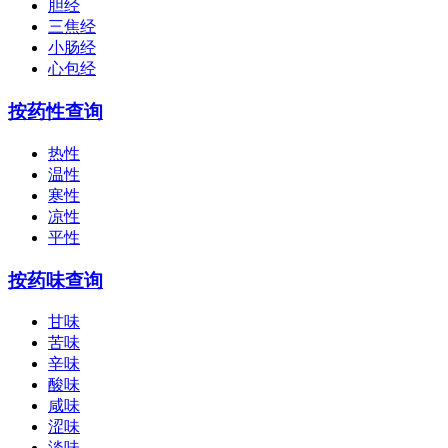
胆经
三焦经
小肠经
心包经
按药性查询
热性
温性
寒性
凉性
平性
按药味查询
甘味
苦味
辛味
酸味
咸味
涩味
淡味