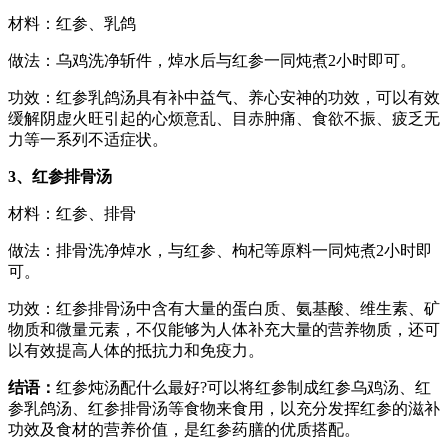
材料：红参、乳鸽
做法：乌鸡洗净斩件，焯水后与红参一同炖煮2小时即可。
功效：红参乳鸽汤具有补中益气、养心安神的功效，可以有效
缓解阴虚火旺引起的心烦意乱、目赤肿痛、食欲不振、疲乏无
力等一系列不适症状。
3、红参排骨汤
材料：红参、排骨
做法：排骨洗净焯水，与红参、枸杞等原料一同炖煮2小时即
可。
功效：红参排骨汤中含有大量的蛋白质、氨基酸、维生素、矿
物质和微量元素，不仅能够为人体补充大量的营养物质，还可
以有效提高人体的抵抗力和免疫力。
结语：
红参炖汤配什么最好?可以将红参制成红参乌鸡汤、红
参乳鸽汤、红参排骨汤等食物来食用，以充分发挥红参的滋补
功效及食材的营养价值，是红参药膳的优质搭配。