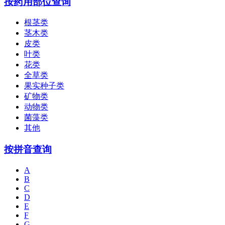
按药用部位查询
根茎类
茎木类
皮类
叶类
花类
全草类
果实种子类
矿物类
动物类
菌藻类
其他
按拼音查询
A
B
C
D
E
F
G