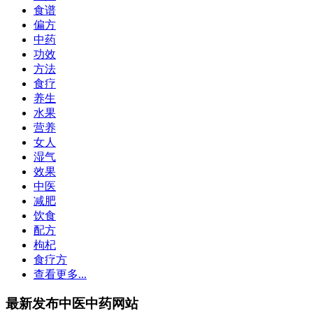
食谱
偏方
中药
功效
方法
食疗
养生
水果
营养
女人
湿气
效果
中医
减肥
饮食
配方
枸杞
食疗方
查看更多...
最新发布中医中药网站