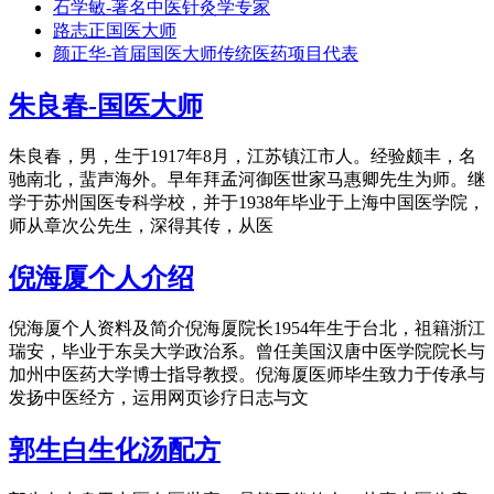
石学敏-著名中医针灸学专家
路志正国医大师
颜正华-首届国医大师传统医药项目代表
朱良春-国医大师
朱良春，男，生于1917年8月，江苏镇江市人。经验颇丰，名
驰南北，蜚声海外。早年拜孟河御医世家马惠卿先生为师。继
学于苏州国医专科学校，并于1938年毕业于上海中国医学院，
师从章次公先生，深得其传，从医
倪海厦个人介绍
倪海厦个人资料及简介倪海厦院长1954年生于台北，祖籍浙江
瑞安，毕业于东吴大学政治系。曾任美国汉唐中医学院院长与
加州中医药大学博士指导教授。倪海厦医师毕生致力于传承与
发扬中医经方，运用网页诊疗日志与文
郭生白生化汤配方