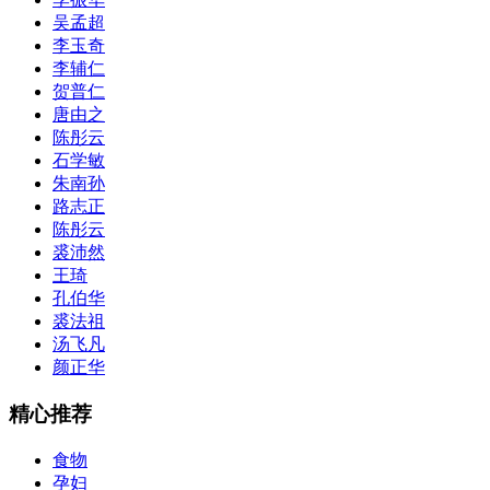
吴孟超
李玉奇
李辅仁
贺普仁
唐由之
陈彤云
石学敏
朱南孙
路志正
陈彤云
裘沛然
王琦
孔伯华
裘法祖
汤飞凡
颜正华
精心推荐
食物
孕妇