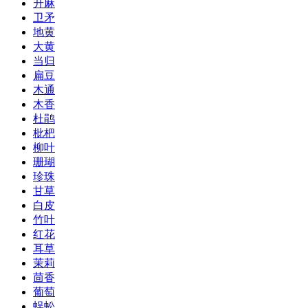
升麻
卫矛
地黄
大黄
当归
扁豆
木通
木香
杜鹃
枇杷
柳叶
珊瑚
珍珠
甘草
白皮
竹叶
红花
耳草
茉莉
茴香
葡萄
蜈蚣