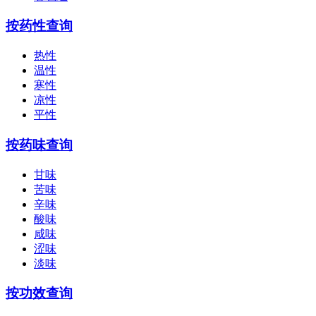
按药性查询
热性
温性
寒性
凉性
平性
按药味查询
甘味
苦味
辛味
酸味
咸味
涩味
淡味
按功效查询