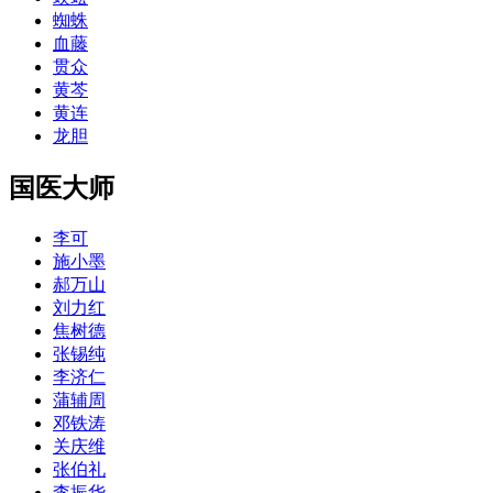
蜘蛛
血藤
贯众
黄芩
黄连
龙胆
国医大师
李可
施小墨
郝万山
刘力红
焦树德
张锡纯
李济仁
蒲辅周
邓铁涛
关庆维
张伯礼
李振华