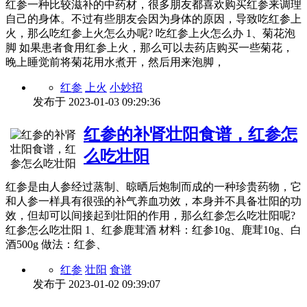
红参一种比较滋补的中药材，很多朋友都喜欢购买红参来调理
自己的身体。不过有些朋友会因为身体的原因，导致吃红参上
火，那么吃红参上火怎么办呢? 吃红参上火怎么办 1、菊花泡
脚 如果患者食用红参上火，那么可以去药店购买一些菊花，
晚上睡觉前将菊花用水煮开，然后用来泡脚，
红参
上火
小妙招
发布于
2023-01-03 09:29:36
红参的补肾壮阳食谱，红参怎
么吃壮阳
红参是由人参经过蒸制、晾晒后炮制而成的一种珍贵药物，它
和人参一样具有很强的补气养血功效，本身并不具备壮阳的功
效，但却可以间接起到壮阳的作用，那么红参怎么吃壮阳呢?
红参怎么吃壮阳 1、红参鹿茸酒 材料：红参10g、鹿茸10g、白
酒500g 做法：红参、
红参
壮阳
食谱
发布于
2023-01-02 09:39:07