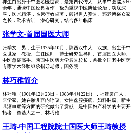
郭生白出身于中医名医世家，是第四代传人，从事中医临床60
余年，通读中医经典著作，极为重视中医辨证论治，功底深
厚，医术精湛，临床疗效卓著，颇得世人赞誉。郭老博采众家
之长，勤求古训，潜心研究，结合多年临床
张学文-首届国医大师
张学文，男，生于1935年10月，陕西汉中人，汉族。出生于中
医世家，教授、主任医师，博士研究生导师、首届国医大师、
中医急症高手。陕西中医药大学名誉校长，首批全国老中医药
专家学术经验继承指导老师，国务院
林巧稚简介
林巧稚（1901年12月23日－1983年4月22日），福建厦门人，
医学家。她在胎儿宫内呼吸、女性盆腔疾病、妇科肿瘤、新生
儿溶血症等方面的研究做出了贡献，是中国妇产科学的主要开
拓者、奠基人之一。林巧稚
王琦-中国工程院院士国医大师王琦教授