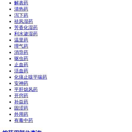
解表药
清热药
泻下药
祛风湿药
芳香化湿药
利水渗湿药
温里药
理气药
消导药
驱虫药
止血药
活血药
化痰止咳平喘药
安神药
平肝熄风药
开窍药
补益药
固涩药
外用药
有毒中药