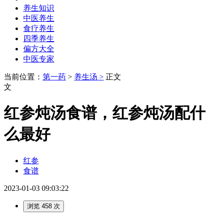
养生知识
中医养生
食疗养生
四季养生
偏方大全
中医专家
当前位置：
第一药
>
养生汤 >
正文
文
红参炖汤食谱，红参炖汤配什
么最好
红参
食谱
2023-01-03 09:03:22
浏览 458 次