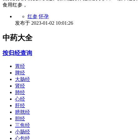
食用红参，
红参
怀孕
发布于
2023-01-02 10:01:26
中药大全
按归经查询
胃经
脾经
大肠经
肾经
肺经
心经
肝经
膀胱经
胆经
三焦经
小肠经
心包经