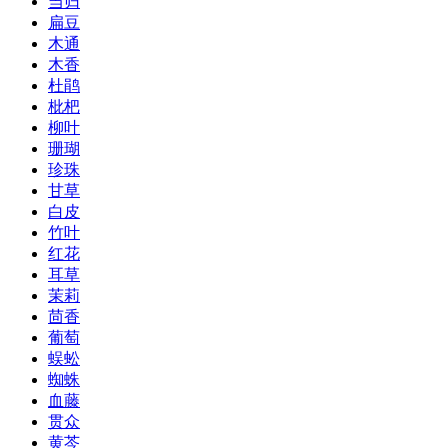
当归
扁豆
木通
木香
杜鹃
枇杷
柳叶
珊瑚
珍珠
甘草
白皮
竹叶
红花
耳草
茉莉
茴香
葡萄
蜈蚣
蜘蛛
血藤
贯众
黄芩