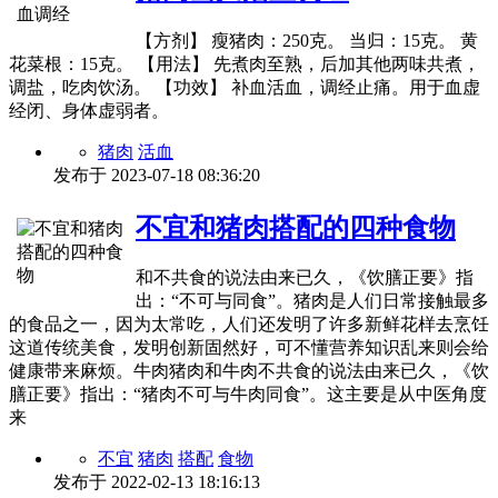
【方剂】 瘦猪肉：250克。 当归：15克。 黄
花菜根：15克。 【用法】 先煮肉至熟，后加其他两味共煮，
调盐，吃肉饮汤。 【功效】 补血活血，调经止痛。用于血虚
经闭、身体虚弱者。
猪肉
活血
发布于
2023-07-18 08:36:20
不宜和猪肉搭配的四种食物
和不共食的说法由来已久，《饮膳正要》指
出：“不可与同食”。猪肉是人们日常接触最多
的食品之一，因为太常吃，人们还发明了许多新鲜花样去烹饪
这道传统美食，发明创新固然好，可不懂营养知识乱来则会给
健康带来麻烦。牛肉猪肉和牛肉不共食的说法由来已久，《饮
膳正要》指出：“猪肉不可与牛肉同食”。这主要是从中医角度
来
不宜
猪肉
搭配
食物
发布于
2022-02-13 18:16:13