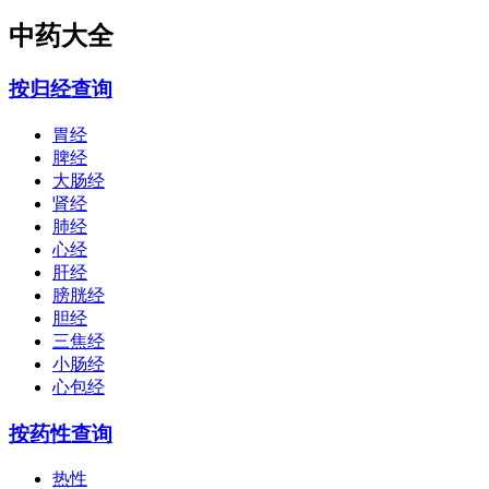
中药大全
按归经查询
胃经
脾经
大肠经
肾经
肺经
心经
肝经
膀胱经
胆经
三焦经
小肠经
心包经
按药性查询
热性