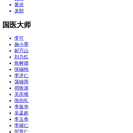
黄连
龙胆
国医大师
李可
施小墨
郝万山
刘力红
焦树德
张锡纯
李济仁
蒲辅周
邓铁涛
关庆维
张伯礼
李振华
吴孟超
李玉奇
李辅仁
贺普仁