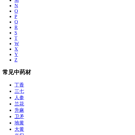
M
N
O
P
Q
R
S
T
W
X
Y
Z
常见中药材
丁香
三七
人参
兰花
升麻
卫矛
地黄
大黄