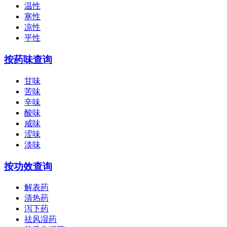
温性
寒性
凉性
平性
按药味查询
甘味
苦味
辛味
酸味
咸味
涩味
淡味
按功效查询
解表药
清热药
泻下药
祛风湿药