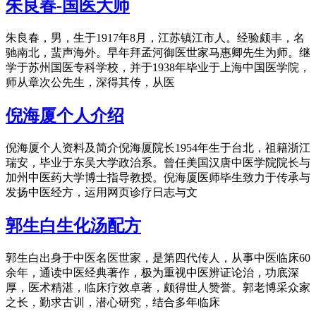
朱良春-国医大师
朱良春，男，生于1917年8月，江苏镇江市人。经验颇丰，名
驰南北，蜚声海外。早年拜孟河御医世家马惠卿先生为师。继
学于苏州国医专科学校，并于1938年毕业于上海中国医学院，
师从章次公先生，深得其传，从医
倪海厦个人介绍
倪海厦个人资料及简介倪海厦院长1954年生于台北，祖籍浙江
瑞安，毕业于东吴大学政治系。曾任美国汉唐中医学院院长与
加州中医药大学博士指导教授。倪海厦医师毕生致力于传承与
发扬中医经方，运用网页诊疗日志与文
郭生白生化汤配方
郭生白出身于中医名医世家，是第四代传人，从事中医临床60
余年，通读中医经典著作，极为重视中医辨证论治，功底深
厚，医术精湛，临床疗效卓著，颇得世人赞誉。郭老博采众家
之长，勤求古训，潜心研究，结合多年临床