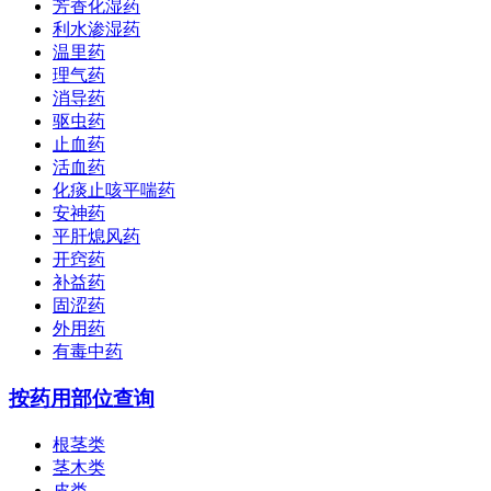
芳香化湿药
利水渗湿药
温里药
理气药
消导药
驱虫药
止血药
活血药
化痰止咳平喘药
安神药
平肝熄风药
开窍药
补益药
固涩药
外用药
有毒中药
按药用部位查询
根茎类
茎木类
皮类