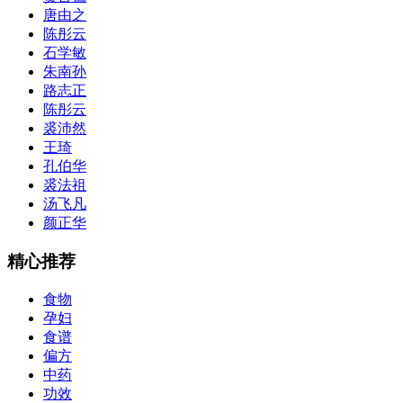
唐由之
陈彤云
石学敏
朱南孙
路志正
陈彤云
裘沛然
王琦
孔伯华
裘法祖
汤飞凡
颜正华
精心推荐
食物
孕妇
食谱
偏方
中药
功效