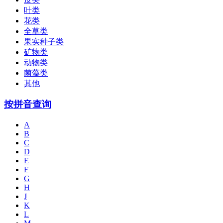
叶类
花类
全草类
果实种子类
矿物类
动物类
菌藻类
其他
按拼音查询
A
B
C
D
E
F
G
H
J
K
L