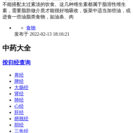
不能搭配太过素淡的饮食。这几种维生素都属于脂溶性维生
素，需要脂肪做介质才能很好地吸收，饭菜中适当加些油，或
进食一些油脂类食物，如油条、肉
食物
发布于
2022-02-13 18:16:21
中药大全
按归经查询
胃经
脾经
大肠经
肾经
肺经
心经
肝经
膀胱经
胆经
三焦经