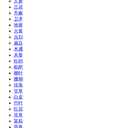
人参
兰花
升麻
卫矛
地黄
大黄
当归
扁豆
木通
木香
杜鹃
枇杷
柳叶
珊瑚
珍珠
甘草
白皮
竹叶
红花
耳草
茉莉
茴香