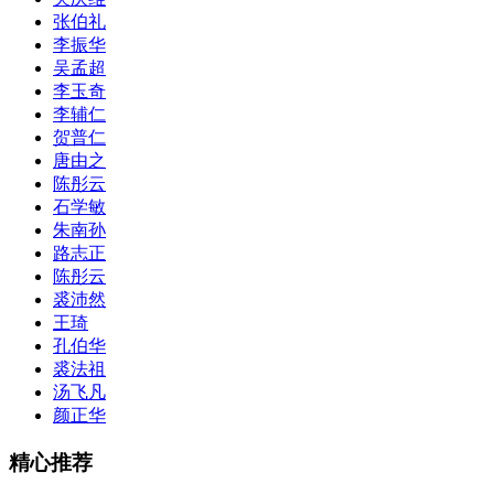
张伯礼
李振华
吴孟超
李玉奇
李辅仁
贺普仁
唐由之
陈彤云
石学敏
朱南孙
路志正
陈彤云
裘沛然
王琦
孔伯华
裘法祖
汤飞凡
颜正华
精心推荐