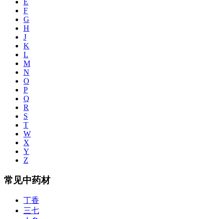
E
F
G
H
J
K
L
M
N
O
P
Q
R
S
T
W
X
Y
Z
常见中药材
丁香
三七