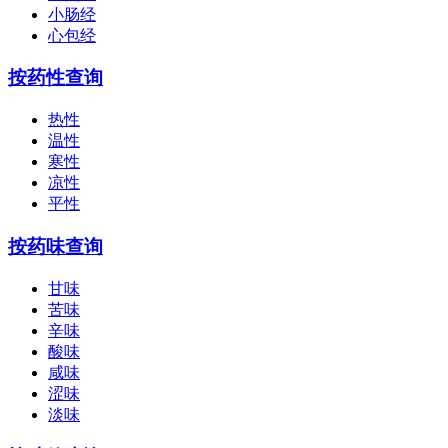
小肠经
心包经
按药性查询
热性
温性
寒性
凉性
平性
按药味查询
甘味
苦味
辛味
酸味
咸味
涩味
淡味