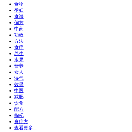
食物
孕妇
食谱
偏方
中药
功效
方法
食疗
养生
水果
营养
女人
湿气
效果
中医
减肥
饮食
配方
枸杞
食疗方
查看更多...