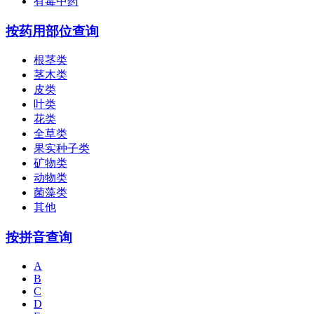
有毒中药
按药用部位查询
根茎类
茎木类
皮类
叶类
花类
全草类
果实种子类
矿物类
动物类
菌藻类
其他
按拼音查询
A
B
C
D