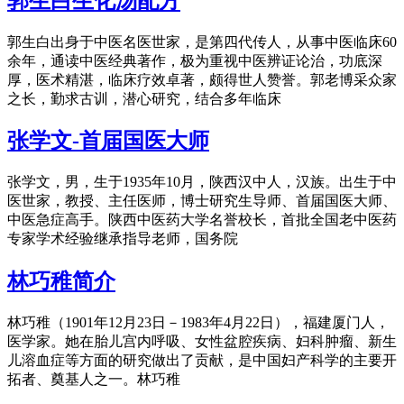
郭生白生化汤配方
郭生白出身于中医名医世家，是第四代传人，从事中医临床60
余年，通读中医经典著作，极为重视中医辨证论治，功底深
厚，医术精湛，临床疗效卓著，颇得世人赞誉。郭老博采众家
之长，勤求古训，潜心研究，结合多年临床
张学文-首届国医大师
张学文，男，生于1935年10月，陕西汉中人，汉族。出生于中
医世家，教授、主任医师，博士研究生导师、首届国医大师、
中医急症高手。陕西中医药大学名誉校长，首批全国老中医药
专家学术经验继承指导老师，国务院
林巧稚简介
林巧稚（1901年12月23日－1983年4月22日），福建厦门人，
医学家。她在胎儿宫内呼吸、女性盆腔疾病、妇科肿瘤、新生
儿溶血症等方面的研究做出了贡献，是中国妇产科学的主要开
拓者、奠基人之一。林巧稚