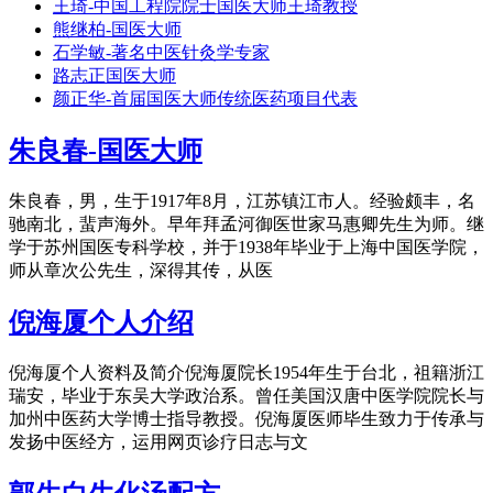
王琦-中国工程院院士国医大师王琦教授
熊继柏-国医大师
石学敏-著名中医针灸学专家
路志正国医大师
颜正华-首届国医大师传统医药项目代表
朱良春-国医大师
朱良春，男，生于1917年8月，江苏镇江市人。经验颇丰，名
驰南北，蜚声海外。早年拜孟河御医世家马惠卿先生为师。继
学于苏州国医专科学校，并于1938年毕业于上海中国医学院，
师从章次公先生，深得其传，从医
倪海厦个人介绍
倪海厦个人资料及简介倪海厦院长1954年生于台北，祖籍浙江
瑞安，毕业于东吴大学政治系。曾任美国汉唐中医学院院长与
加州中医药大学博士指导教授。倪海厦医师毕生致力于传承与
发扬中医经方，运用网页诊疗日志与文