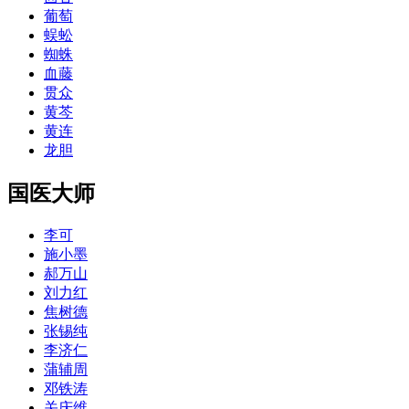
葡萄
蜈蚣
蜘蛛
血藤
贯众
黄芩
黄连
龙胆
国医大师
李可
施小墨
郝万山
刘力红
焦树德
张锡纯
李济仁
蒲辅周
邓铁涛
关庆维