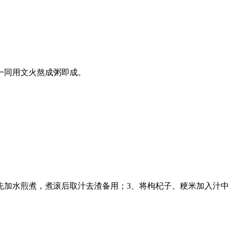
一同用文火熬成粥即成。
先加水煎煮，煮滚后取汁去渣备用；3、将枸杞子、粳米加入汁