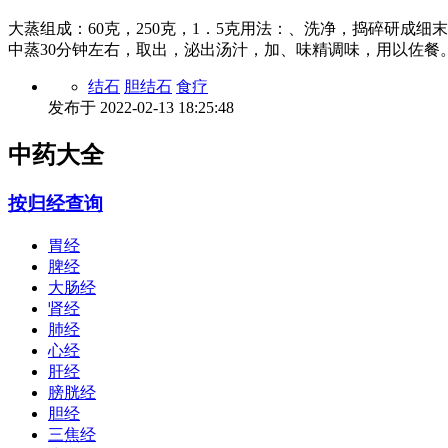
大蒸组成：60克，250克，1．5克用法：、洗净，捣碎研
中蒸30分钟左右，取出，泌出汤汁，加、味精调味，用以佐餐
结石
胆结石
食疗
发布于
2022-02-13 18:25:48
中药大全
按归经查询
胃经
脾经
大肠经
肾经
肺经
心经
肝经
膀胱经
胆经
三焦经