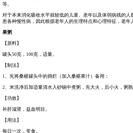
等。
对于本来消化吸收水平就较低的儿童、老年以及体弱病残的人
患各种慢性病，因此根据老年人的生理特点和心理特征，老年
果粥
【原料】
罐头50克，100克，适量。
【制法】
1、先将桑椹罐头中的捣烂（加入桑椹果汁）备用；
2、米洗净后加适量清水入砂锅中煮粥，先大火，后小火，粥
【功效】
补肝滋肾，益血明目。
【用法】
每日一次，常食。