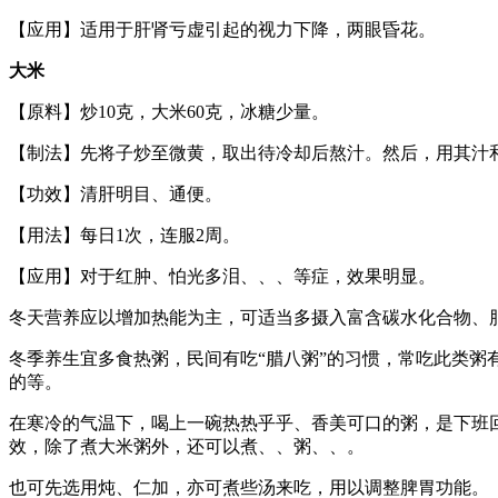
【应用】适用于肝肾亏虚引起的视力下降，两眼昏花。
大米
【原料】炒10克，大米60克，冰糖少量。
【制法】先将子炒至微黄，取出待冷却后熬汁。然后，用其汁
【功效】清肝明目、通便。
【用法】每日1次，连服2周。
【应用】对于红肿、怕光多泪、、、等症，效果明显。
冬天营养应以增加热能为主，可适当多摄入富含碳水化合物、
冬季养生宜多食热粥，民间有吃“腊八粥”的习惯，常吃此类
的等。
在寒冷的气温下，喝上一碗热热乎乎、香美可口的粥，是下班
效，除了煮大米粥外，还可以煮、、粥、、。
也可先选用炖、仁加，亦可煮些汤来吃，用以调整脾胃功能。