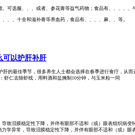
虚。可选服、、、或者、参花膏等益气药物；食品有、、、、、
、、、、十全和滋补膏等养血药，食品有、、、、麻、、等。
么可以护肝补肝
护肝的最佳季节，很多养生人士都会选择在春季进行食疗，从而达
法：虾仁去除虾线，用料酒和盐腌制10分钟，与玉米粒一同
常，导致泪膜稳定性下降，并伴有眼部不适和（或）眼表组织病变
或动力学异常，导致泪膜稳定性下降，并伴有眼部不适和（或）眼