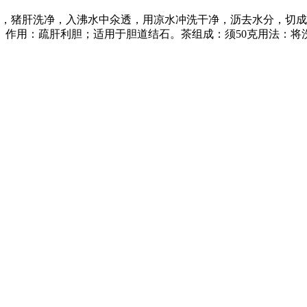
成细末，猪肝洗净，入沸水中氽透，用凉水冲洗干净，沥去水分，
。作用：疏肝利胆；适用于胆道结石。茶组成：须50克用法：将