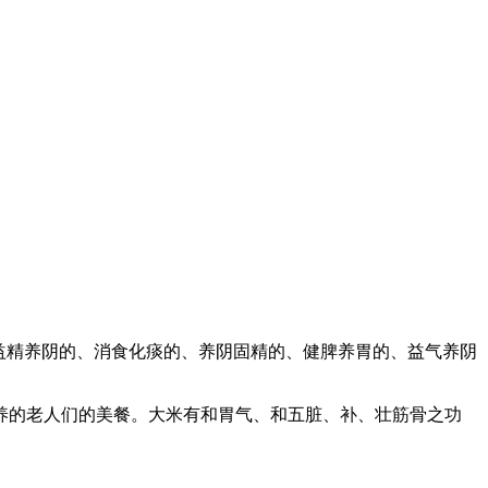
益精养阴的、消食化痰的、养阴固精的、健脾养胃的、益气养阴
养的老人们的美餐。大米有和胃气、和五脏、补、壮筋骨之功