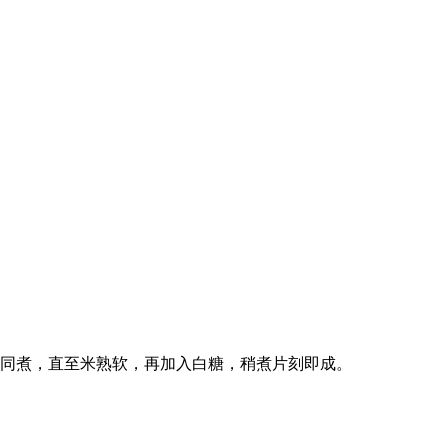
中同煮，直至米熟软，再加入白糖，稍煮片刻即成。