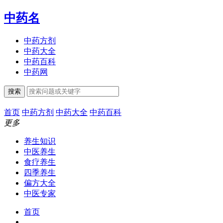
中药名
中药方剂
中药大全
中药百科
中药网
搜索
首页
中药方剂
中药大全
中药百科
更多
养生知识
中医养生
食疗养生
四季养生
偏方大全
中医专家
首页