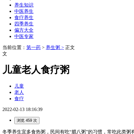
养生知识
中医养生
食疗养生
四季养生
偏方大全
中医专家
当前位置：
第一药
>
养生粥 >
正文
文
儿童老人食疗粥
儿童
老人
食疗
2022-02-13 18:16:39
浏览 459 次
冬季养生宜多食热粥，民间有吃“腊八粥”的习惯，常吃此类