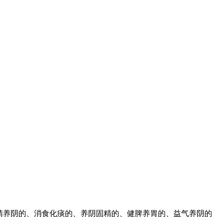
精养阴的、消食化痰的、养阴固精的、健脾养胃的、益气养阴的