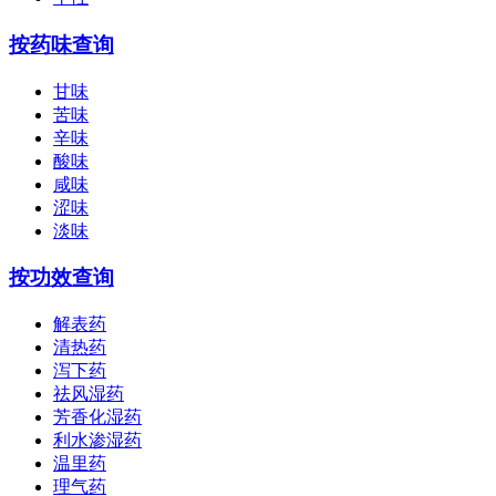
按药味查询
甘味
苦味
辛味
酸味
咸味
涩味
淡味
按功效查询
解表药
清热药
泻下药
祛风湿药
芳香化湿药
利水渗湿药
温里药
理气药