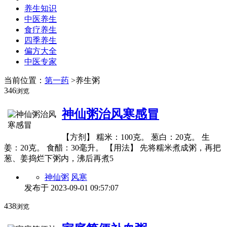
养生知识
中医养生
食疗养生
四季养生
偏方大全
中医专家
当前位置：
第一药
>养生粥
346
浏览
神仙粥治风寒感冒
【方剂】 糯米：100克。 葱白：20克。 生
姜：20克。 食醋：30毫升。 【用法】 先将糯米煮成粥，再把
葱、姜捣烂下粥内，沸后再煮5
神仙粥
风寒
发布于
2023-09-01 09:57:07
438
浏览