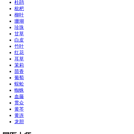
杜鹃
枇杷
柳叶
珊瑚
珍珠
甘草
白皮
竹叶
红花
耳草
茉莉
茴香
葡萄
蜈蚣
蜘蛛
血藤
贯众
黄芩
黄连
龙胆