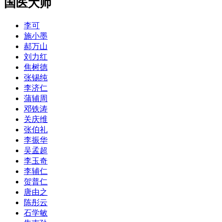
国医大师
李可
施小墨
郝万山
刘力红
焦树德
张锡纯
李济仁
蒲辅周
邓铁涛
关庆维
张伯礼
李振华
吴孟超
李玉奇
李辅仁
贺普仁
唐由之
陈彤云
石学敏