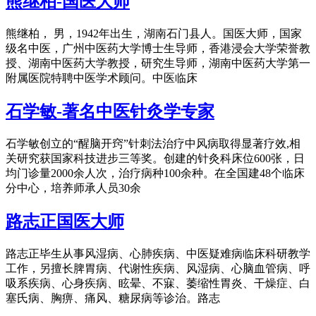
熊继柏-国医大师
熊继柏， 男，1942年出生，湖南石门县人。国医大师，国家
级名中医，广州中医药大学博士生导师，香港浸会大学荣誉教
授、湖南中医药大学教授，研究生导师，湖南中医药大学第一
附属医院特聘中医学术顾问。中医临床
石学敏-著名中医针灸学专家
石学敏创立的“醒脑开窍”针刺法治疗中风病取得显著疗效,相
关研究获国家科技进步三等奖。创建的针灸科床位600张，日
均门诊量2000余人次，治疗病种100余种。在全国建48个临床
分中心，培养师承人员30余
路志正国医大师
路志正毕生从事风湿病、心肺疾病、中医疑难病临床科研教学
工作，另擅长脾胃病、代谢性疾病、风湿病、心脑血管病、呼
吸系疾病、心身疾病、眩晕、不寐、萎缩性胃炎、干燥症、白
塞氏病、胸痹、痛风、糖尿病等诊治。路志