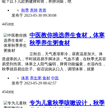
呢？以下几款粥健脾和胃，养肺润燥，绝
秋季
养肺
养胃
发布于
2023-05-30 09:30:08
445
浏览
中医教你挑选养生食材，体寒
秋季养生粥食材
立秋后，天气逐渐寒冷，昼夜温差加大。体
质虚寒的人，平时就容易手脚冰凉，气血不通，在秋季尤其容
易受到伤害。体寒之人阳气偏弱，脾胃功能偏衰，水湿内生，
秋季就容易拉肚子。俗话说病从口入，调理体寒，就要
体寒
养生粥
食材
中医
发布于
2023-05-29 08:42:57
454
浏览
专为儿童秋季咳嗽设计，秋季