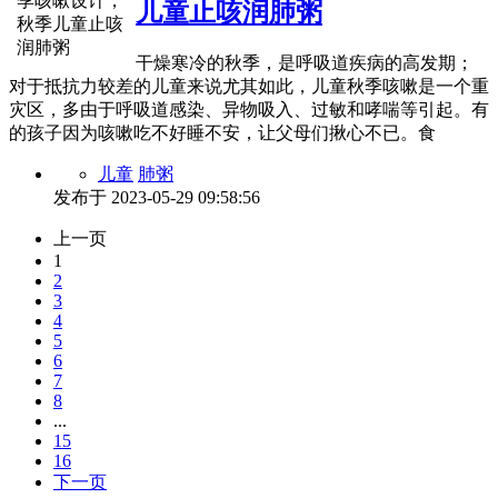
儿童止咳润肺粥
干燥寒冷的秋季，是呼吸道疾病的高发期；
对于抵抗力较差的儿童来说尤其如此，儿童秋季咳嗽是一个重
灾区，多由于呼吸道感染、异物吸入、过敏和哮喘等引起。有
的孩子因为咳嗽吃不好睡不安，让父母们揪心不已。食
儿童
肺粥
发布于
2023-05-29 09:58:56
上一页
1
2
3
4
5
6
7
8
...
15
16
下一页