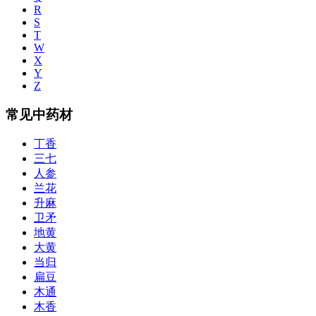
R
S
T
W
X
Y
Z
常见中药材
丁香
三七
人参
兰花
升麻
卫矛
地黄
大黄
当归
扁豆
木通
木香