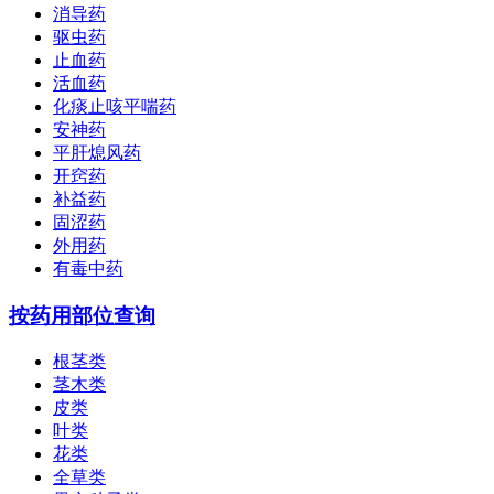
消导药
驱虫药
止血药
活血药
化痰止咳平喘药
安神药
平肝熄风药
开窍药
补益药
固涩药
外用药
有毒中药
按药用部位查询
根茎类
茎木类
皮类
叶类
花类
全草类