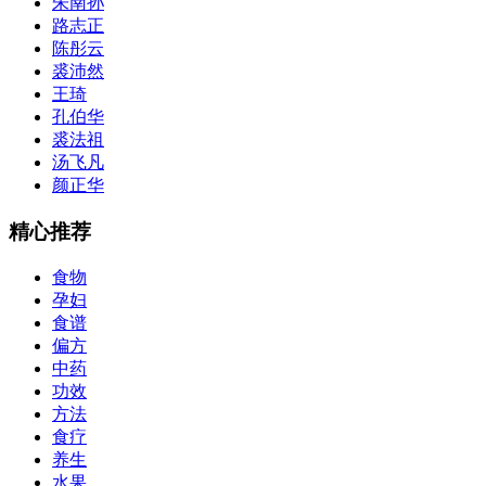
朱南孙
路志正
陈彤云
裘沛然
王琦
孔伯华
裘法祖
汤飞凡
颜正华
精心推荐
食物
孕妇
食谱
偏方
中药
功效
方法
食疗
养生
水果