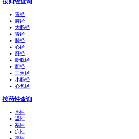
按归经查询
胃经
脾经
大肠经
肾经
肺经
心经
肝经
膀胱经
胆经
三焦经
小肠经
心包经
按药性查询
热性
温性
寒性
凉性
平性