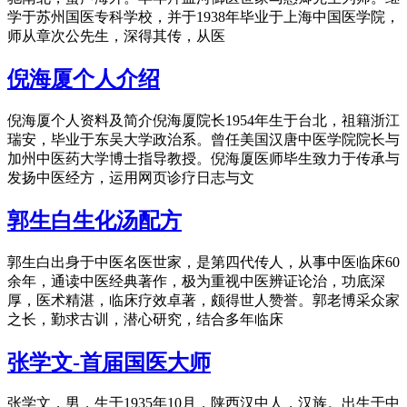
学于苏州国医专科学校，并于1938年毕业于上海中国医学院，
师从章次公先生，深得其传，从医
倪海厦个人介绍
倪海厦个人资料及简介倪海厦院长1954年生于台北，祖籍浙江
瑞安，毕业于东吴大学政治系。曾任美国汉唐中医学院院长与
加州中医药大学博士指导教授。倪海厦医师毕生致力于传承与
发扬中医经方，运用网页诊疗日志与文
郭生白生化汤配方
郭生白出身于中医名医世家，是第四代传人，从事中医临床60
余年，通读中医经典著作，极为重视中医辨证论治，功底深
厚，医术精湛，临床疗效卓著，颇得世人赞誉。郭老博采众家
之长，勤求古训，潜心研究，结合多年临床
张学文-首届国医大师
张学文，男，生于1935年10月，陕西汉中人，汉族。出生于中