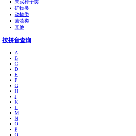
果实种子类
矿物类
动物类
菌藻类
其他
按拼音查询
A
B
C
D
E
F
G
H
J
K
L
M
N
O
P
Q