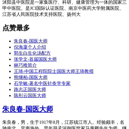
沭阳县中医院是一家集医疗、科研、健康管理为一体的国家三
甲中医院。是JCI国际认证医院、南京中医药大学附属医院、
江苏省人民医院技术支持医院、扬州大
点赞最多
朱良春-国医大师
倪海厦个人介绍
郭生白生化汤配方
张学文-首届国医大师
林巧稚简介
王琦-中国工程院院士国医大师王琦教授
熊继柏-国医大师
石学敏-著名中医针灸学专家
路志正国医大师
陈彤云国医大师
朱良春-国医大师
朱良春，男，生于1917年8月，江苏镇江市人。经验颇丰，名
驰南北，蜚声海外。早年拜孟河御医世家马惠卿先生为师。继