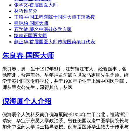
张学文-首届国医大师
林巧稚简介
王琦-中国工程院院士国医大师王琦教授
熊继柏-国医大师
石学敏-著名中医针灸学专家
路志正国医大师
颜正华-首届国医大师传统医药项目代表
朱良春-国医大师
朱良春，男，生于1917年8月，江苏镇江市人。经验颇丰，名
驰南北，蜚声海外。早年拜孟河御医世家马惠卿先生为师。继
学于苏州国医专科学校，并于1938年毕业于上海中国医学院，
师从章次公先生，深得其传，从医
倪海厦个人介绍
倪海厦个人资料及简介倪海厦院长1954年生于台北，祖籍浙江
瑞安，毕业于东吴大学政治系。曾任美国汉唐中医学院院长与
加州中医药大学博士指导教授。倪海厦医师毕生致力于传承与