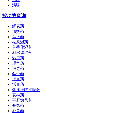
淡味
按功效查询
解表药
清热药
泻下药
祛风湿药
芳香化湿药
利水渗湿药
温里药
理气药
消导药
驱虫药
止血药
活血药
化痰止咳平喘药
安神药
平肝熄风药
开窍药
补益药