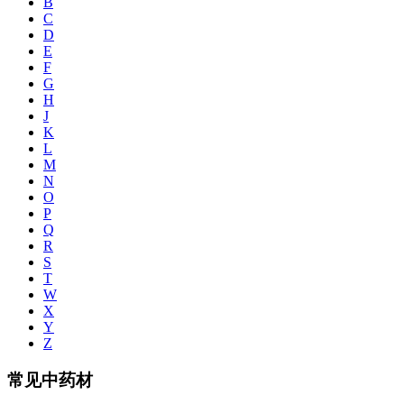
B
C
D
E
F
G
H
J
K
L
M
N
O
P
Q
R
S
T
W
X
Y
Z
常见中药材