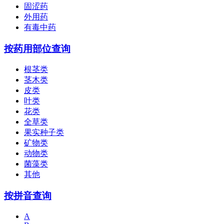
固涩药
外用药
有毒中药
按药用部位查询
根茎类
茎木类
皮类
叶类
花类
全草类
果实种子类
矿物类
动物类
菌藻类
其他
按拼音查询
A