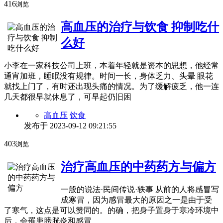
416
浏览
高血压的治疗与饮食 抑制吃什
么好
小李在一家科技公司上班，本着年轻就是资本的思想，他经常
通宵加班，睡眠没有规律。时间一长，身体乏力、头晕 眼花
就找上门了，有时还出现头痛的情况。为了缓解疲乏，他一连
几天都很早就休息了，可早起仍旧困
高血压
饮食
发布于
2023-09-12 09:21:55
403
浏览
治疗高血压的中药药方与偏方
一般的说法·民间传说·轶事 从前的人将感冒写
成寒冒，因为感冒最大的原因之一是由于受
了寒气，这点是可以赞同的。的确，把身子置身于寒冷环境中
后，会罹患膀胱炎和感冒