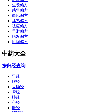
生发偏方
感冒偏方
痛风偏方
耳鸣偏方
祛痘偏方
早泄偏方
脱发偏方
民间偏方
中药大全
按归经查询
胃经
脾经
大肠经
肾经
肺经
心经
肝经