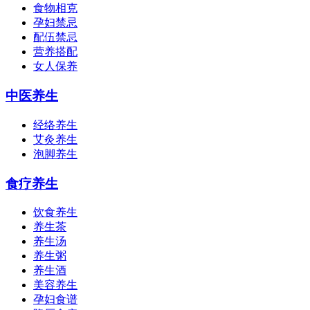
食物相克
孕妇禁忌
配伍禁忌
营养搭配
女人保养
中医养生
经络养生
艾灸养生
泡脚养生
食疗养生
饮食养生
养生茶
养生汤
养生粥
养生酒
美容养生
孕妇食谱