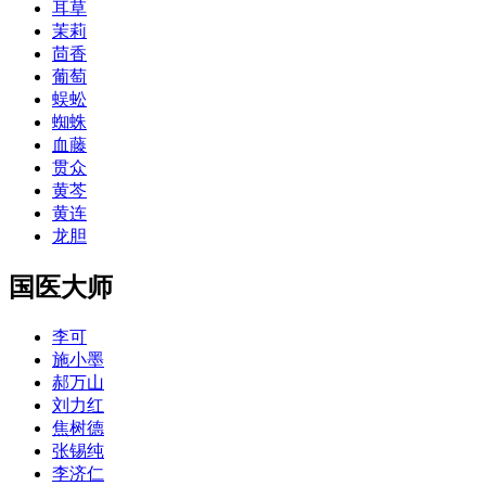
耳草
茉莉
茴香
葡萄
蜈蚣
蜘蛛
血藤
贯众
黄芩
黄连
龙胆
国医大师
李可
施小墨
郝万山
刘力红
焦树德
张锡纯
李济仁