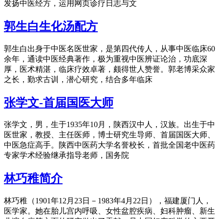
发扬中医经方，运用网页诊疗日志与文
郭生白生化汤配方
郭生白出身于中医名医世家，是第四代传人，从事中医临床60
余年，通读中医经典著作，极为重视中医辨证论治，功底深
厚，医术精湛，临床疗效卓著，颇得世人赞誉。郭老博采众家
之长，勤求古训，潜心研究，结合多年临床
张学文-首届国医大师
张学文，男，生于1935年10月，陕西汉中人，汉族。出生于中
医世家，教授、主任医师，博士研究生导师、首届国医大师、
中医急症高手。陕西中医药大学名誉校长，首批全国老中医药
专家学术经验继承指导老师，国务院
林巧稚简介
林巧稚（1901年12月23日－1983年4月22日），福建厦门人，
医学家。她在胎儿宫内呼吸、女性盆腔疾病、妇科肿瘤、新生