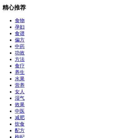
精心推荐
食物
孕妇
食谱
偏方
中药
功效
方法
食疗
养生
水果
营养
女人
湿气
效果
中医
减肥
饮食
配方
枸杞