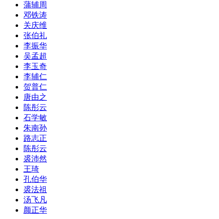
蒲辅周
邓铁涛
关庆维
张伯礼
李振华
吴孟超
李玉奇
李辅仁
贺普仁
唐由之
陈彤云
石学敏
朱南孙
路志正
陈彤云
裘沛然
王琦
孔伯华
裘法祖
汤飞凡
颜正华