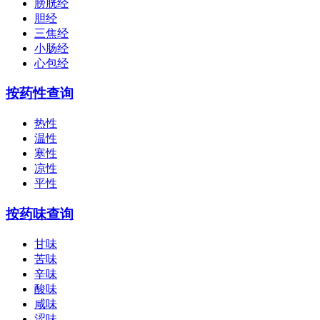
膀胱经
胆经
三焦经
小肠经
心包经
按药性查询
热性
温性
寒性
凉性
平性
按药味查询
甘味
苦味
辛味
酸味
咸味
涩味