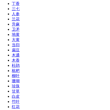
丁香
三七
人参
兰花
升麻
卫矛
地黄
大黄
当归
扁豆
木通
木香
杜鹃
枇杷
柳叶
珊瑚
珍珠
甘草
白皮
竹叶
红花