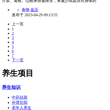
芹菜、葛根、山楂来快速降压，来减少高血压对身体的
食物
血压
发布于
2023-04-29 09:13:55
上一页
1
2
3
4
5
6
7
下一页
养生项目
养生知识
中药祛斑
补肾壮阳
老年人养生