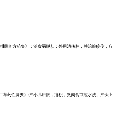
贵州民间方药集》：治虚弱脱肛；外用消伤肿，并治蛇咬伤，疔
生草药性备要》:治小儿疳眼，疳积，煲肉食或煎水洗。治头上