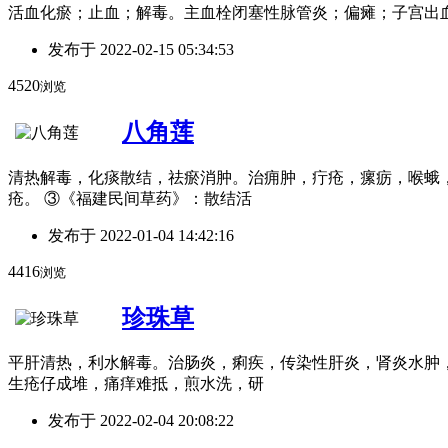
活血化瘀；止血；解毒。主血栓闭塞性脉管炎；偏瘫；子宫出
发布于
2022-02-15 05:34:53
4520
浏览
八角莲
清热解毒，化痰散结，祛瘀消肿。治痈肿，疔疮，瘰疬，喉蛾，
疮。 ③《福建民间草药》：散结活
发布于
2022-01-04 14:42:16
4416
浏览
珍珠草
平肝清热，利水解毒。治肠炎，痢疾，传染性肝炎，肾炎水肿，
生疮仔成堆，痛痒难抵，煎水洗，研
发布于
2022-02-04 20:08:22