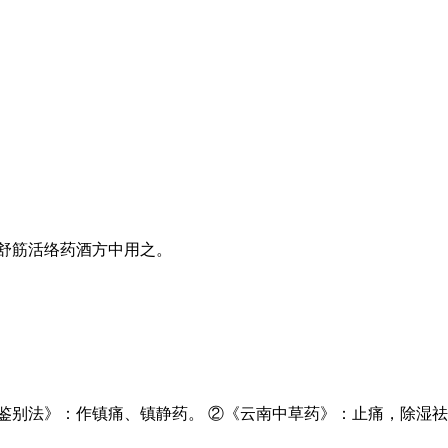
舒筋活络药酒方中用之。
鉴别法》：作镇痛、镇静药。 ②《云南中草药》：止痛，除湿