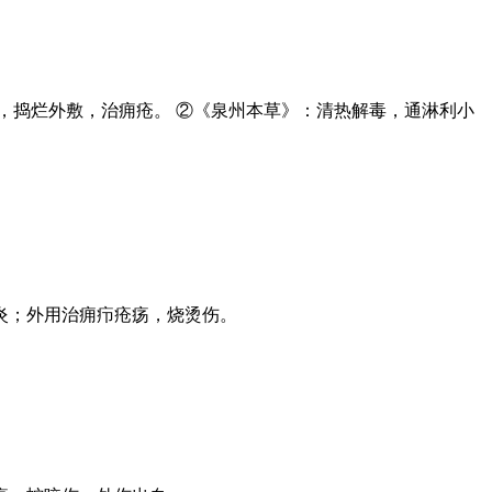
，捣烂外敷，治痈疮。 ②《泉州本草》：清热解毒，通淋利小
炎；外用治痈疖疮疡，烧烫伤。