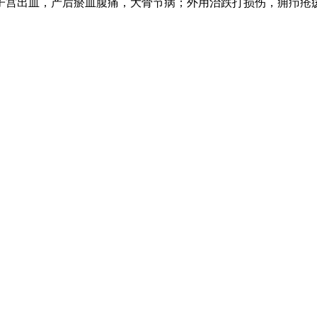
子宫出血，产后瘀血腹痛，大骨节病；外用治跌打损伤，痈疖疮