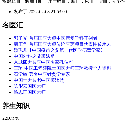
散瘀止血，解毒消肿。用于吐血，衄血，尿血，便血，功能性
发布于
2022-02-08 21:53:09
名医汇
郭子光-首届国医大师中医康复学科开创者
颜正华-首届国医大师传统医药项目代表性传承人
汤飞凡【中国疫苗之父第一代医学病毒学家】
中国外科之父裘法祖
京城四大名医中医名家孔伯华
王琦-中国工程院院士国医大师王琦教授个人资料
石学敏-著名中医针灸学专家
中国十大名老中医裘沛然
陈彤云国医大师
路志正国医大师
养生知识
2266
浏览