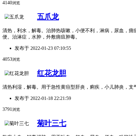
4140
浏览
五爪龙
清热，利水，解毒。治肺热咳嗽，小便不利，淋病，尿血，痈疽
便。治淋症，水肿，外敷痈疽肿毒。
发布于
2022-01-23 07:10:55
4053
浏览
红花龙胆
清热利湿，解毒。用于急性黄疸型肝炎，痢疾，小儿肺炎，支
发布于
2022-01-18 22:21:59
3791
浏览
菊叶三七