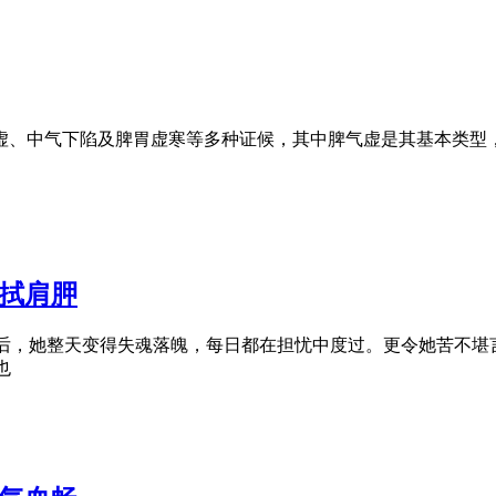
虚、中气下陷及脾胃虚寒等多种证候，其中脾气虚是其基本类型
刮拭肩胛
后，她整天变得失魂落魄，每日都在担忧中度过。更令她苦不堪
也