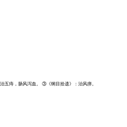
治五痔，肠风泻血。 ③《纲目拾遗》：治风痹。