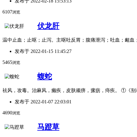
发布于
2022-02-18 15:53:13
6107
浏览
伏龙肝
温中止血；止呕；止泻。主呕吐反胃；腹痛泄泻；吐血；衄血
发布于
2022-01-15 11:45:27
5465
浏览
蝮蛇
祛风，攻毒。治麻风，癞疾，皮肤顽痹，瘰疬，痔疾。 ①《别
发布于
2022-01-07 22:03:01
4690
浏览
马蹬草