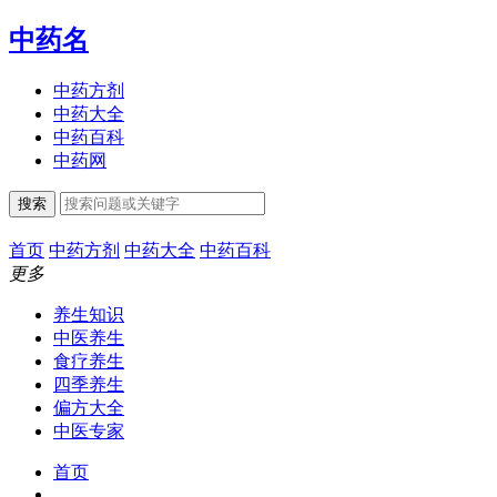
中药名
中药方剂
中药大全
中药百科
中药网
搜索
首页
中药方剂
中药大全
中药百科
更多
养生知识
中医养生
食疗养生
四季养生
偏方大全
中医专家
首页