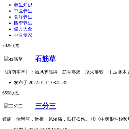
养生知识
中医养生
食疗养生
四季养生
偏方大全
中医专家
7029
浏览
石筋草
《滇南本草》：治风寒湿痹，筋骨疼痛，痰火痿软，手足麻木.
发布于
2022-01-11 08:55:35
6598
浏览
三分三
镇痛。治胃痛，骨折，风湿痛，跌打损伤。 ①《中药形性经验