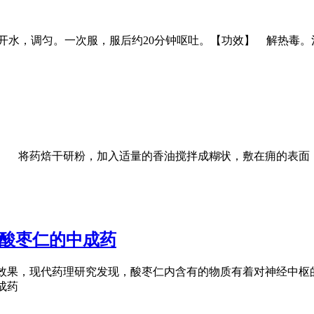
温开水，调匀。一次服，服后约20分钟呕吐。【功效】 解热毒
法】 将药焙干研粉，加入适量的香油搅拌成糊状，敷在痈的表面
含酸枣仁的中成药
效果，现代药理研究发现，酸枣仁内含有的物质有着对神经中枢
成药