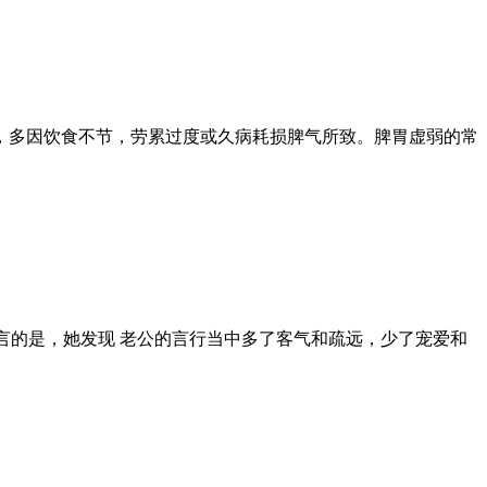
，多因饮食不节，劳累过度或久病耗损脾气所致。脾胃虚弱的常
言的是，她发现 老公的言行当中多了客气和疏远，少了宠爱和