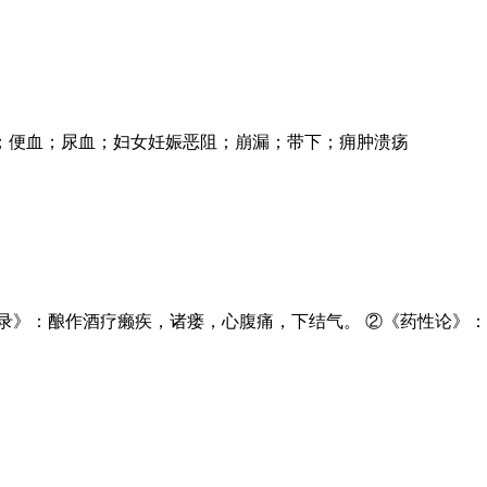
；便血；尿血；妇女妊娠恶阻；崩漏；带下；痈肿溃疡
录》：酿作酒疗癞疾，诸瘘，心腹痛，下结气。 ②《药性论》：